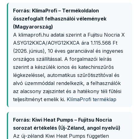
Forrás: KlímaProfi – Termékoldalon
összefoglalt felhasználói vélemények
(Magyarország)
A klimaprofi.hu adatai szerint a Fujitsu Nocria X
ASYG12KXCA/AOYG12KXCA ára 1.115.568 Ft
(2026. június), 10 éves garanciával és ingyenes
országos szállítással. A forgalmazói leírás
szerint a készülék ionos és katechinszűrős
légkezeléssel, automatikus szűrőtisztítóval és
alvó üzemmóddal rendelkezik, a felhasználók
az alacsony zajszintet és a hatékony téli fűtési
teljesítményt emelik ki.
KlímaProfi terméklap
Forrás: Kiwi Heat Pumps – Fujitsu Nocria
sorozat értékelés (Új-Zéland, angol nyelvű)
Az új-zélandi Kiwi Heat Pumps független