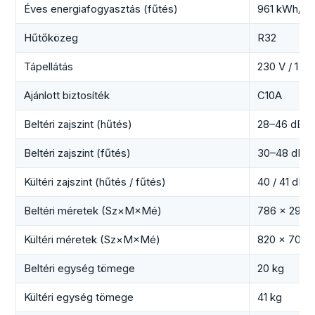
Éves energiafogyasztás (fűtés)
961 kWh/év
Hűtőközeg
R32
Tápellátás
230 V / 1 fá
Ajánlott biztosíték
C10A
Beltéri zajszint (hűtés)
28–46 dB(A
Beltéri zajszint (fűtés)
30–48 dB(A
Kültéri zajszint (hűtés / fűtés)
40 / 41 dB(
Beltéri méretek (Sz×M×Mé)
786 × 293 
Kültéri méretek (Sz×M×Mé)
820 × 704 
Beltéri egység tömege
20 kg
Kültéri egység tömege
41 kg