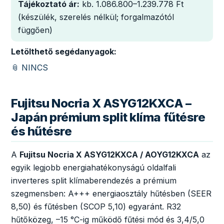
Tájékoztató ár:
kb. 1.086.800–1.239.778 Ft
(készülék, szerelés nélkül; forgalmazótól
függően)
Letölthető segédanyagok:
📎 NINCS
Fujitsu Nocria X ASYG12KXCA –
Japán prémium split klíma fűtésre
és hűtésre
A
Fujitsu Nocria X ASYG12KXCA / AOYG12KXCA
az
egyik legjobb energiahatékonyságú oldalfali
inverteres split klímaberendezés a prémium
szegmensben: A+++ energiaosztály hűtésben (SEER
8,50) és fűtésben (SCOP 5,10) egyaránt. R32
hűtőközeg, –15 °C-ig működő fűtési mód és 3,4/5,0