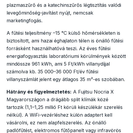
plazmaszűrő és a katechinszűrős légtisztítás valódi
levegőminőség-javítást nyújt, nemcsak
marketingfogás.
A fűtési teljesítmény –15 °C külső hőmérsékleten is
biztosított, ami hazai éghajlaton télen is önálló fűtési
forrásként használhatóvá teszi. Az éves fűtési
energiafogyasztás laboratóriumi körülmények között
mindössze 961 kWh, ami 5 Ft/kWh villanydíjjal
számolva kb. 35 000–36 000 Ft/év fűtési
villanyszámlát jelent egy átlagos 35 m²-es szobában.
Hátrány és figyelmeztetés:
A Fujitsu Nocria X
Magyarországon a drágább split klímák közé
tartozik (1,1–1,25 millió Ft körüli készülékár szerelés
nélkül). A WiFi-vezérléshez külön adaptert kell
vásárolni, ez nem alapfelszerelés. Az önálló
padlófűtést, elektromos fűtőpanelt vagy infravörös