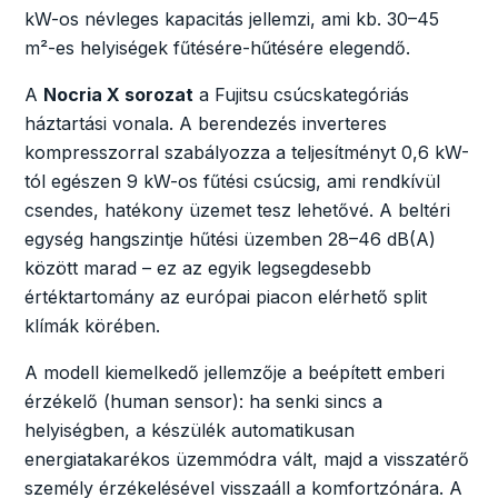
kW-os névleges kapacitás jellemzi, ami kb. 30–45
m²-es helyiségek fűtésére-hűtésére elegendő.
A
Nocria X sorozat
a Fujitsu csúcskategóriás
háztartási vonala. A berendezés inverteres
kompresszorral szabályozza a teljesítményt 0,6 kW-
tól egészen 9 kW-os fűtési csúcsig, ami rendkívül
csendes, hatékony üzemet tesz lehetővé. A beltéri
egység hangszintje hűtési üzemben 28–46 dB(A)
között marad – ez az egyik legsegdesebb
értéktartomány az európai piacon elérhető split
klímák körében.
A modell kiemelkedő jellemzője a beépített emberi
érzékelő (human sensor): ha senki sincs a
helyiségben, a készülék automatikusan
energiatakarékos üzemmódra vált, majd a visszatérő
személy érzékelésével visszaáll a komfortzónára. A