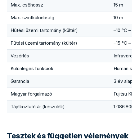
Max. csőhossz
15 m
Max. szintkülönbség
10 m
Hűtési üzemi tartomány (kültér)
–10 °C – +4
Fűtési üzemi tartomány (kültér)
–15 °C – +2
Vezérlés
Infravörös t
Különleges funkciók
Human senso
Garancia
3 év alap, 1
Magyar forgalmazó
Fujitsu Klíma
Tájékoztató ár (készülék)
1.086.800–1
Tesztek és független vélemények