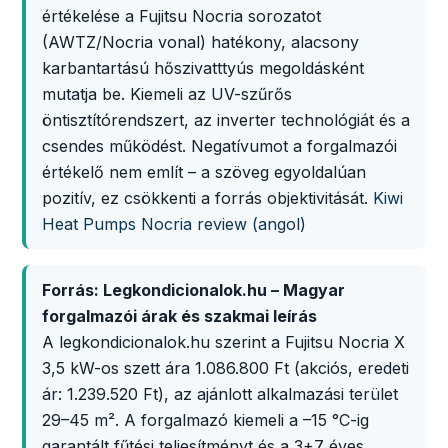
értékelése a Fujitsu Nocria sorozatot
(AWTZ/Nocria vonal) hatékony, alacsony
karbantartású hőszivatttyús megoldásként
mutatja be. Kiemeli az UV-szűrős
öntisztítórendszert, az inverter technológiát és a
csendes működést. Negatívumot a forgalmazói
értékelő nem említ – a szöveg egyoldalúan
pozitív, ez csökkenti a forrás objektivitását.
Kiwi
Heat Pumps Nocria review (angol)
Forrás: Legkondicionalok.hu – Magyar
forgalmazói árak és szakmai leírás
A legkondicionalok.hu szerint a Fujitsu Nocria X
3,5 kW-os szett ára 1.086.800 Ft (akciós, eredeti
ár: 1.239.520 Ft), az ajánlott alkalmazási terület
29–45 m². A forgalmazó kiemeli a –15 °C-ig
garantált fűtési teljesítményt és a 3+7 éves