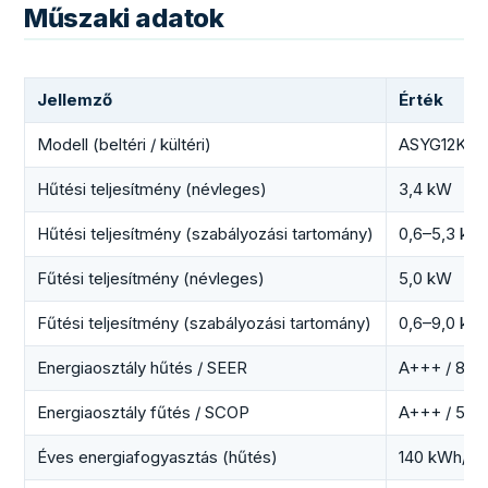
Műszaki adatok
Jellemző
Érték
Modell (beltéri / kültéri)
ASYG12KXC
Hűtési teljesítmény (névleges)
3,4 kW
Hűtési teljesítmény (szabályozási tartomány)
0,6–5,3 kW
Fűtési teljesítmény (névleges)
5,0 kW
Fűtési teljesítmény (szabályozási tartomány)
0,6–9,0 kW
Energiaosztály hűtés / SEER
A+++ / 8,5
Energiaosztály fűtés / SCOP
A+++ / 5,1
Éves energiafogyasztás (hűtés)
140 kWh/év