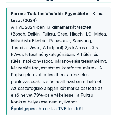
Forrás: Tudatos Vásárlók Egyesülete – Klíma
teszt (2024)
A TVE 2024-ben 13 klímamárkát tesztelt
(Bosch, Daikin, Fujitsu, Gree, Hitachi, LG, Midea,
Mitsubishi Electric, Panasonic, Samsung,
Toshiba, Vivax, Whirlpool) 2,5 kW-os és 3,5
kW-os teljesítménykategóriában. A hűtési és
fűtési hatékonyságot, páranövelési teljesítményt,
készenléti fogyasztást és komfortot mérték. A
Fujitsu jelen volt a tesztben, a részletes
pontozás csak fizetős adatbázisban érhető el.
Az összefoglaló alapján két márka osztotta az
első helyet 79%-os értékeléssel, a Fujitsu
konkrét helyezése nem nyilvános.
Épületgépész.hu cikk a TVE tesztről