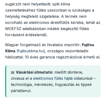
sugárzót nem helyettesíti: split klíma
üzemeltetéséhez fűtési szezonban is szükséges a
helyiség megfelelő szigetelése. A termék nem
sorolható az elektromos direktfűtők körébe, tehát az
MOEFSZ adatbázisban inkább kiegészítő fűtési
forrásként értékelendő.
Magyar forgalmazó és hivatalos importőr:
Fujitsu
Klíma
(
fujitsuklima.hu
), országos viszonteladói
hálózattal. 10 éves garancia regisztrációval érhető el.
📖
Vásárlási útmutató:
mielőtt döntene,
olvassa el a
elektromos fűtés fajtái
oldalunkat –
technológia, méretezés, fogyasztás és tippek
pártatlanul.