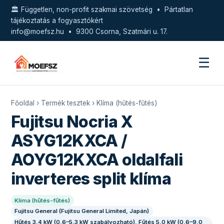
🏛️ Független, non-profit szakmai szövetség • Pártatlan
tájékoztatás a fogyasztókért
info@moefsz.hu
• 9300 Csorna, Szatmári u. 17.
☰
Főoldal
›
Termék tesztek
›
Klíma (hűtés-fűtés)
Fujitsu Nocria X
ASYG12KXCA /
AOYG12KXCA oldalfali
inverteres split klíma
Klíma (hűtés-fűtés)
Fujitsu General (Fujitsu General Limited, Japán)
Hűtés 3,4 kW (0,6–5,3 kW szabályozható), Fűtés 5,0 kW (0,6–9,0