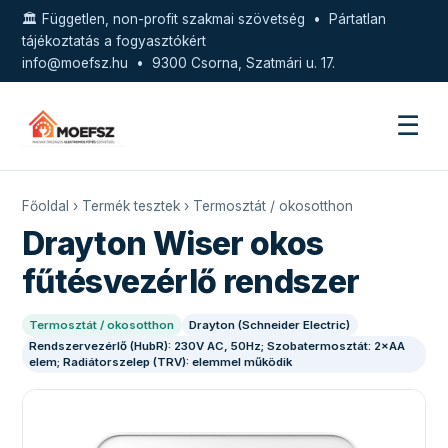
🏛️ Független, non-profit szakmai szövetség • Pártatlan
tájékoztatás a fogyasztókért
info@moefsz.hu
• 9300 Csorna, Szatmári u. 17.
☰
Főoldal
›
Termék tesztek
›
Termosztát / okosotthon
Drayton Wiser okos
fűtésvezérlő rendszer
Termosztát / okosotthon
Drayton (Schneider Electric)
Rendszervezérlő (HubR): 230V AC, 50Hz; Szobatermosztát: 2×AA
elem; Radiátorszelep (TRV): elemmel működik