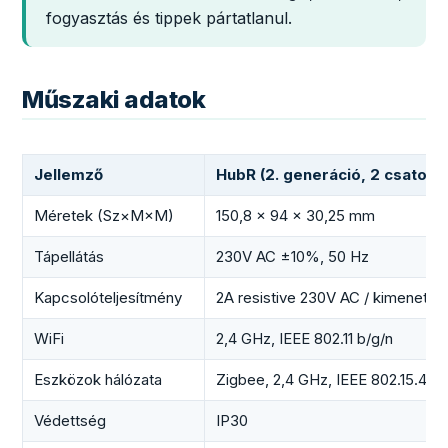
fogyasztás és tippek pártatlanul.
Műszaki adatok
Jellemző
HubR (2. generáció, 2 csatorn
Méretek (Sz×M×M)
150,8 × 94 × 30,25 mm
Tápellátás
230V AC ±10%, 50 Hz
Kapcsolóteljesítmény
2A resistive 230V AC / kimenet
WiFi
2,4 GHz, IEEE 802.11 b/g/n
Eszközok hálózata
Zigbee, 2,4 GHz, IEEE 802.15.4
Védettség
IP30