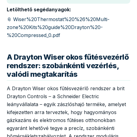
Letölthető segédanyagok:
📎 Wiser%20Thermostat%20%26%20Multi-
zone%20Kits%20guide%20Drayton%20-
%20Compressed_0.pdf
A Drayton Wiser okos fűtésvezérlő
rendszer: szobánkénti vezérlés,
valódi megtakarítás
A Drayton Wiser okos fűtésvezérlő rendszer a brit
Drayton Controls – a Schneider Electric
leányvállalata – egyik zászlóshajó terméke, amelyet
kifejezetten arra terveztek, hogy hagyományos
gázkazáns és elektromos fűtéses otthonokban
egyaránt lehetővé tegye a precíz, szobánkénti
hőmérsékletszabályozást. A rendszer moduláris