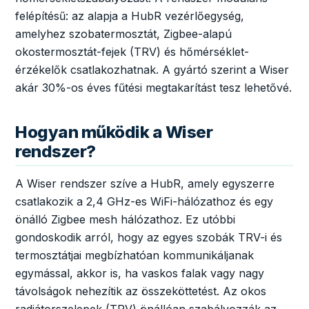
felépítésű: az alapja a HubR vezérlőegység,
amelyhez szobatermosztát, Zigbee-alapú
okostermosztát-fejek (TRV) és hőmérséklet-
érzékelők csatlakozhatnak. A gyártó szerint a Wiser
akár 30%-os éves fűtési megtakarítást tesz lehetővé.
Hogyan működik a Wiser
rendszer?
A Wiser rendszer szíve a HubR, amely egyszerre
csatlakozik a 2,4 GHz-es WiFi-hálózathoz és egy
önálló Zigbee mesh hálózathoz. Ez utóbbi
gondoskodik arról, hogy az egyes szobák TRV-i és
termosztátjai megbízhatóan kommunikáljanak
egymással, akkor is, ha vaskos falak vagy nagy
távolságok nehezítik az összeköttetést. Az okos