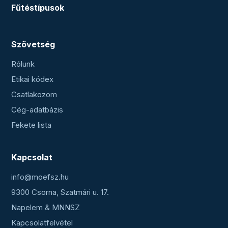
Fűtéstípusok
Szövetség
Rólunk
Etikai kódex
Csatlakozom
Cég-adatbázis
Fekete lista
Kapcsolat
info@moefsz.hu
9300 Csorna, Szatmári u. 17.
Napelem & MNNSZ
Kapcsolatfelvétel