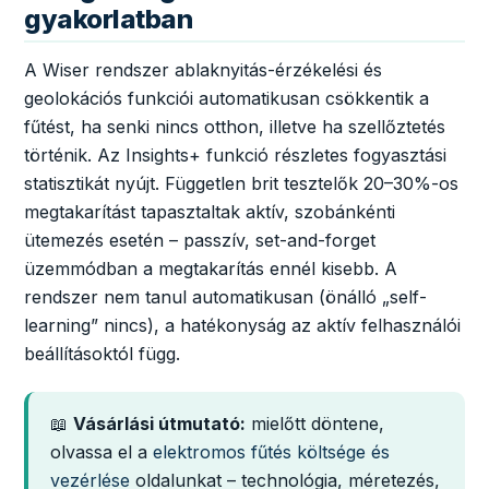
gyakorlatban
A Wiser rendszer ablaknyitás-érzékelési és
geolokációs funkciói automatikusan csökkentik a
fűtést, ha senki nincs otthon, illetve ha szellőztetés
történik. Az Insights+ funkció részletes fogyasztási
statisztikát nyújt. Független brit tesztelők 20–30%-os
megtakarítást tapasztaltak aktív, szobánkénti
ütemezés esetén – passzív, set-and-forget
üzemmódban a megtakarítás ennél kisebb. A
rendszer nem tanul automatikusan (önálló „self-
learning” nincs), a hatékonyság az aktív felhasználói
beállításoktól függ.
📖
Vásárlási útmutató:
mielőtt döntene,
olvassa el a
elektromos fűtés költsége és
vezérlése
oldalunkat – technológia, méretezés,