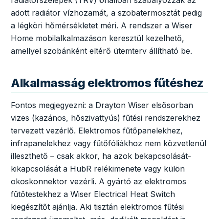
radiátorszelepek (TRV) önállóan szabályozzák az
adott radiátor vízhozamát, a szobatermosztát pedig
a légköri hőmérsékletet méri. A rendszer a Wiser
Home mobilalkalmazáson keresztül kezelhető,
amellyel szobánként eltérő ütemterv állítható be.
Alkalmasság elektromos fűtéshez
Fontos megjegyezni: a Drayton Wiser elsősorban
vizes (kazános, hőszivattyús) fűtési rendszerekhez
tervezett vezérlő. Elektromos fűtőpanelekhez,
infrapanelekhez vagy fűtőfóliákhoz nem közvetlenül
illeszthető – csak akkor, ha azok bekapcsolását-
kikapcsolását a HubR relékimenete vagy külön
okoskonnektor vezérli. A gyártó az elektromos
fűtőtestekhez a Wiser Electrical Heat Switch
kiegészítőt ajánlja. Aki tisztán elektromos fűtési