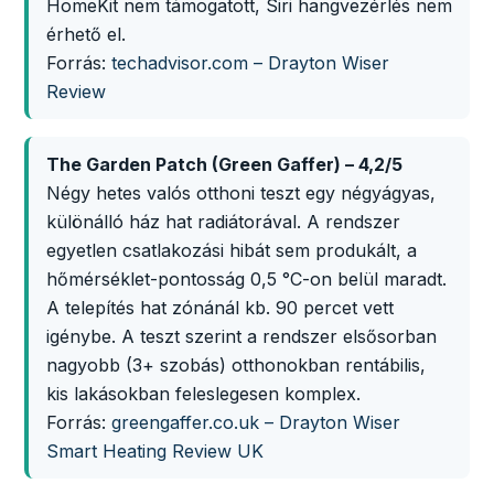
HomeKit nem támogatott, Siri hangvezérlés nem
érhető el.
Forrás:
techadvisor.com – Drayton Wiser
Review
The Garden Patch (Green Gaffer) – 4,2/5
Négy hetes valós otthoni teszt egy négyágyas,
különálló ház hat radiátorával. A rendszer
egyetlen csatlakozási hibát sem produkált, a
hőmérséklet-pontosság 0,5 °C-on belül maradt.
A telepítés hat zónánál kb. 90 percet vett
igénybe. A teszt szerint a rendszer elsősorban
nagyobb (3+ szobás) otthonokban rentábilis,
kis lakásokban feleslegesen komplex.
Forrás:
greengaffer.co.uk – Drayton Wiser
Smart Heating Review UK