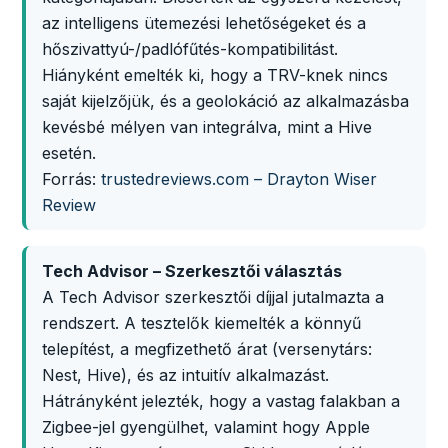
az intelligens ütemezési lehetőségeket és a
hőszivattyú-/padlófűtés-kompatibilitást.
Hiányként emelték ki, hogy a TRV-knek nincs
saját kijelzőjük, és a geolokáció az alkalmazásba
kevésbé mélyen van integrálva, mint a Hive
esetén.
Forrás:
trustedreviews.com – Drayton Wiser
Review
Tech Advisor – Szerkesztői választás
A Tech Advisor szerkesztői díjjal jutalmazta a
rendszert. A tesztelők kiemelték a könnyű
telepítést, a megfizethető árat (versenytárs:
Nest, Hive), és az intuitív alkalmazást.
Hátrányként jelezték, hogy a vastag falakban a
Zigbee-jel gyengülhet, valamint hogy Apple