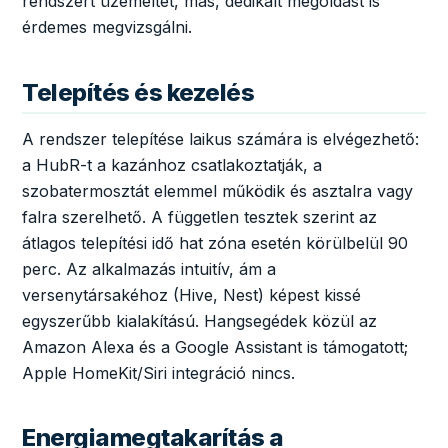
rendszert üzemeltet, más, dedikált megoldást is
érdemes megvizsgálni.
Telepítés és kezelés
A rendszer telepítése laikus számára is elvégezhető:
a HubR-t a kazánhoz csatlakoztatják, a
szobatermosztát elemmel működik és asztalra vagy
falra szerelhető. A független tesztek szerint az
átlagos telepítési idő hat zóna esetén körülbelül 90
perc. Az alkalmazás intuitív, ám a
versenytársakéhoz (Hive, Nest) képest kissé
egyszerűbb kialakítású. Hangsegédek közül az
Amazon Alexa és a Google Assistant is támogatott;
Apple HomeKit/Siri integráció nincs.
Energiamegtakarítás a