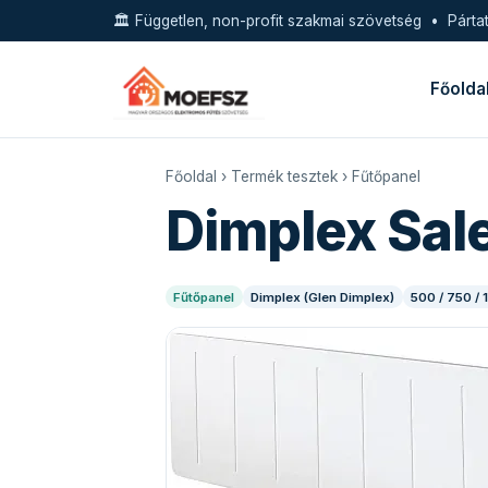
🏛️ Független, non-profit szakmai szövetség • Pártat
Főolda
Főoldal
›
Termék tesztek
›
Fűtőpanel
Dimplex Sal
Fűtőpanel
Dimplex (Glen Dimplex)
500 / 750 /