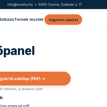
info@moefsz.hu
• 9300 Csorna, Szatmári u. 17.
datbázis
Termék tesztek
Ingyenes ajánlat
őpanel
 gyártói adatlap (PDF) →
r oldaláról, új ablakban nyílik.
k:
ction-manual.pdf