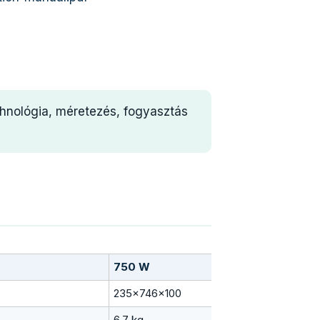
chnológia, méretezés, fogyasztás
750 W
235×746×100
6,7 kg