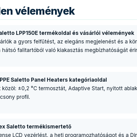
tlen vélemények
Saletto LPP150E termékoldal és vásárlói vélemények
sárlók a gyors felfűtést, az elegáns megjelenést és a 
 a hátsó falitartóból való kiakasztás megbízhatóságát éri
LPPE Saletto Panel Heaters kategóriaoldal
közöl: ±0,2 °C termosztát, Adaptive Start, nyitott ablak
sony profil.
lex Saletto termékismertető
ense LCD vezérlést, a heti programozhatóságot és a Dim