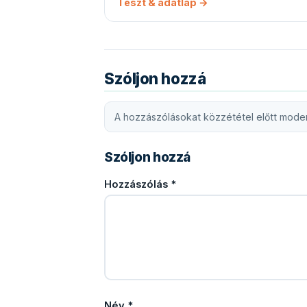
Teszt & adatlap →
Szóljon hozzá
A hozzászólásokat közzététel előtt moder
Szóljon hozzá
Hozzászólás
*
Név
*