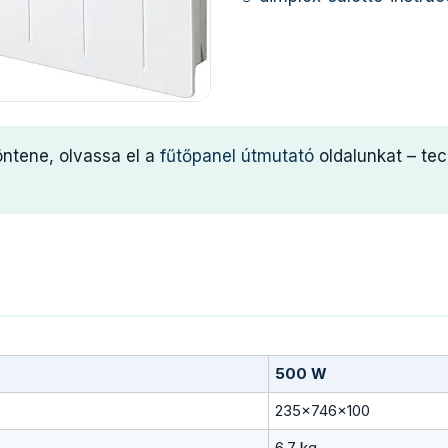
öntene, olvassa el a
fűtőpanel útmutató
oldalunkat – te
500 W
235×746×100
6,7 kg