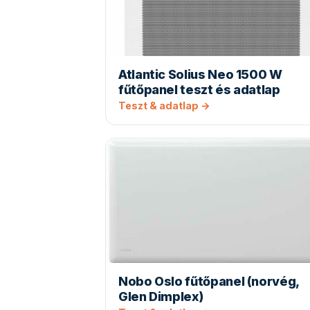
Atlantic Solius Neo 1500 W
fűtőpanel teszt és adatlap
Teszt & adatlap →
Nobo Oslo fűtőpanel (norvég,
Glen Dimplex)