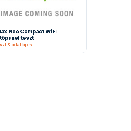
dax Neo Compact WiFi
tőpanel teszt
szt & adatlap →