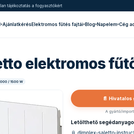
lan tájékoztatás a fogyasztókért
l
Ajánlatkérés
Elektromos fűtés fajtái
Blog
Napelem
Cég a
etto elektromos fűt
 1000 / 1500 W
📄 Hivatalos
A gyártó/importő
Letölthető segédanyago
📎 dimplex-saletto-instru