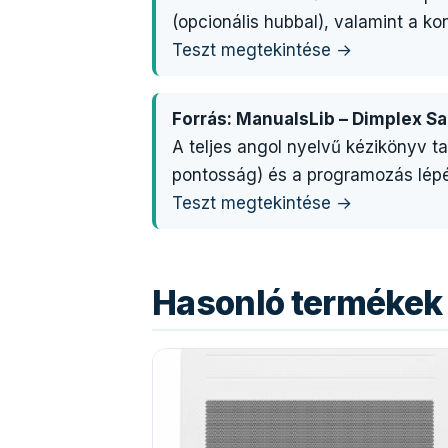
(opcionális hubbal), valamint a ko
Teszt megtekintése →
Forrás: ManualsLib – Dimplex S
A teljes angol nyelvű kézikönyv t
pontosság) és a programozás lépé
Teszt megtekintése →
Hasonló termékek 