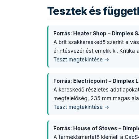
Tesztek és függe
Forrás: Heater Shop – Dimplex 
A brit szakkereskedő szerint a vá
érintésvezérlést emelik ki. Kritika
Teszt megtekintése →
Forrás: Electricpoint – Dimplex 
A kereskedő részletes adatlapokat 
megfelelőség, 235 mm magas alac
Teszt megtekintése →
Forrás: House of Stoves – Dimp
A termékismertető kiemeli a CapS