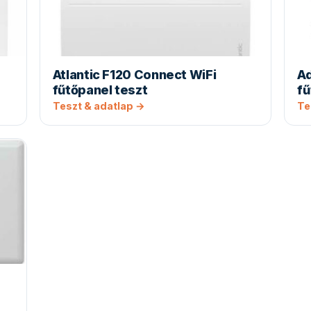
Atlantic F120 Connect WiFi
A
fűtőpanel teszt
fű
Teszt & adatlap →
Te