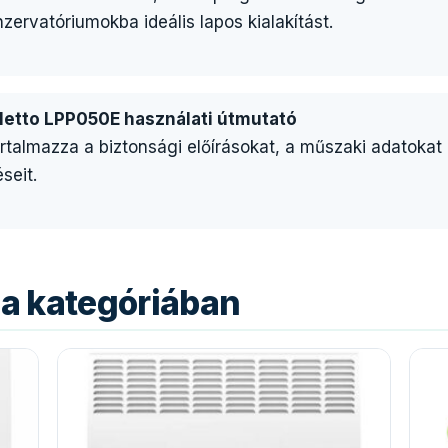
nzervatóriumokba ideális lapos kialakítást.
aletto LPP050E használati útmutató
artalmazza a biztonsági előírásokat, a műszaki adatokat
seit.
a kategóriában