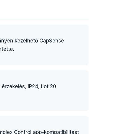
könnyen kezelhető CapSense
ntette.
 érzékelés, IP24, Lot 20
plex Control app-kompatibilitást