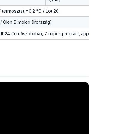
/ termosztát ±0,2 °C / Lot 20
/ Glen Dimplex (Írország)
s, IP24 (fürdőszobába), 7 napos program, app-kompatibilis.
Hátrány