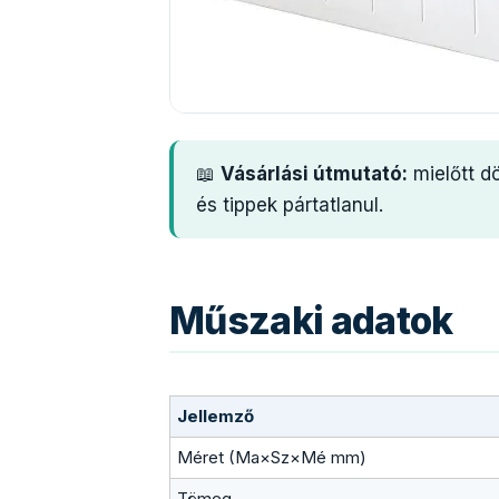
📖
Vásárlási útmutató:
mielőtt d
és tippek pártatlanul.
Műszaki adatok
Jellemző
Méret (Ma×Sz×Mé mm)
Tömeg