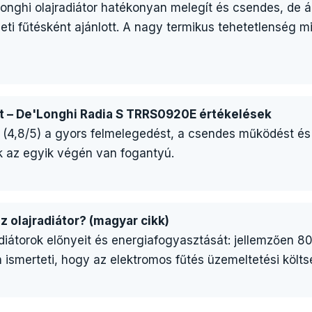
nghi olajradiátor hatékonyan melegít és csendes, de ál
ti fűtésként ajánlott. A nagy termikus tehetetlenség mi
ct – De'Longhi Radia S TRRS0920E értékelések
k (4,8/5) a gyors felmelegedést, a csendes működést 
ak az egyik végén van fogantyú.
z olajradiátor? (magyar cikk)
radiátorok előnyeit és energiafogyasztását: jellemzően
n ismerteti, hogy az elektromos fűtés üzemeltetési köl