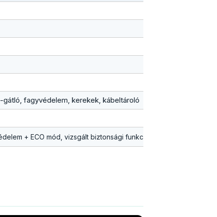
gátló, fagyvédelem, kerekek, kábeltároló
gyvédelem + ECO mód, vizsgált biztonsági funkciók, könnyen mozgat