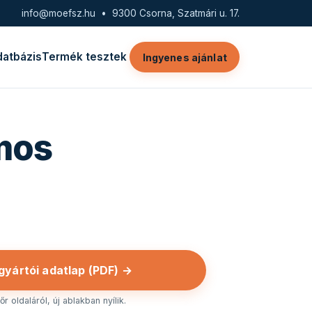
info@moefsz.hu
• 9300 Csorna, Szatmári u. 17.
datbázis
Termék tesztek
Ingyenes ajánlat
omos
 gyártói adatlap (PDF) →
r oldaláról, új ablakban nyílik.