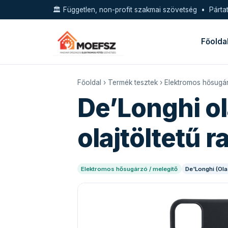
🏛️ Független, non-profit szakmai szövetség • Pártat
Főolda
Főoldal
›
Termék tesztek
›
Elektromos hősugár
De’Longhi ol
olajtöltetű r
Elektromos hősugárzó / melegítő
De'Longhi (Ol