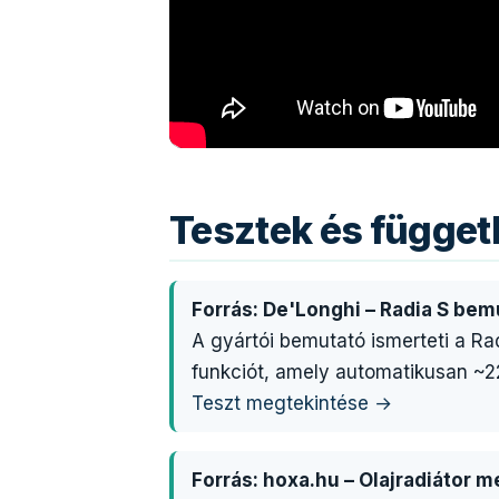
Tesztek és függe
Forrás: De'Longhi – Radia S bem
A gyártói bemutató ismerteti a Ra
funkciót, amely automatikusan ~22
Teszt megtekintése →
Forrás: hoxa.hu – Olajradiátor 