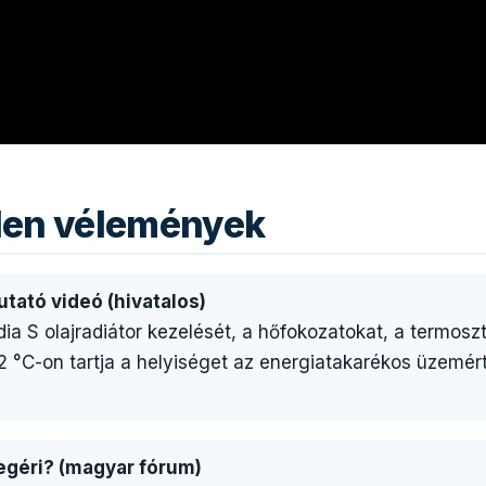
tlen vélemények
utató videó (hivatalos)
dia S olajradiátor kezelését, a hőfokozatokat, a termo
 °C-on tartja a helyiséget az energiatakarékos üzemért
megéri? (magyar fórum)