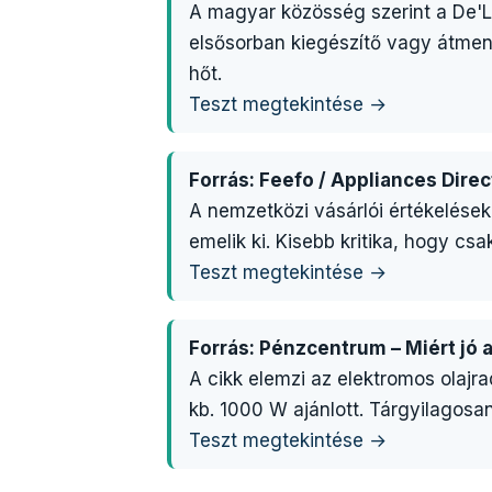
A magyar közösség szerint a De'Lo
elsősorban kiegészítő vagy átmene
hőt.
Teszt megtekintése →
Forrás: Feefo / Appliances Dire
A nemzetközi vásárlói értékelése
emelik ki. Kisebb kritika, hogy cs
Teszt megtekintése →
Forrás: Pénzcentrum – Miért jó a
A cikk elemzi az elektromos olaj
kb. 1000 W ajánlott. Tárgyilagosa
Teszt megtekintése →