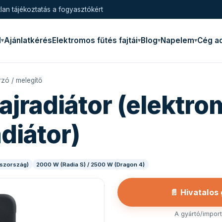
lan tájékoztatás a fogyasztókért
l
Ajánlatkérés
Elektromos fűtés fajtái
Blog
Napelem
Cég a
zó / melegítő
ajradiátor (elektr
adiátor)
aszország)
2000 W (Radia S) / 2500 W (Dragon 4)
📄 Hivatalos
A gyártó/importő