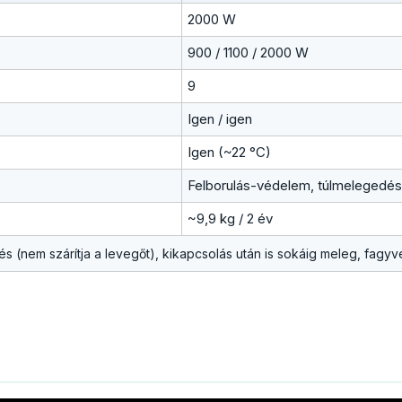
2000 W
900 / 1100 / 2000 W
9
Igen / igen
Igen (~22 °C)
Felborulás-védelem, túlmelegedés-
~9,9 kg / 2 év
és (nem szárítja a levegőt), kikapcsolás után is sokáig meleg, fa