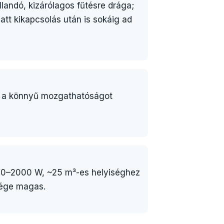
landó, kizárólagos fűtésre drága;
att kikapcsolás után is sokáig ad
és a könnyű mozgathatóságot
 800–2000 W, ~25 m³-es helyiséghez
tsége magas.