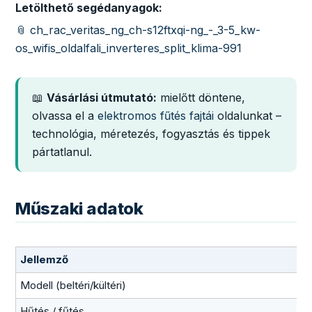
Letölthető segédanyagok:
📎 ch_rac_veritas_ng_ch-s12ftxqi-ng_-_3-5_kw-
os_wifis_oldalfali_inverteres_split_klima-991
📖
Vásárlási útmutató:
mielőtt döntene,
olvassa el a
elektromos fűtés fajtái
oldalunkat –
technológia, méretezés, fogyasztás és tippek
pártatlanul.
Műszaki adatok
Jellemző
Modell (beltéri/kültéri)
Hűtés / fűtés