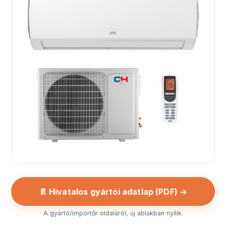
📄 Hivatalos gyártói adatlap (PDF) →
A gyártó/importőr oldaláról, új ablakban nyílik.