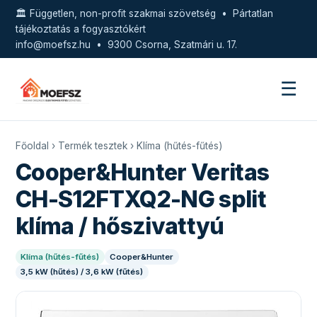
🏛️ Független, non-profit szakmai szövetség • Pártatlan
tájékoztatás a fogyasztókért
info@moefsz.hu
• 9300 Csorna, Szatmári u. 17.
☰
Főoldal
›
Termék tesztek
›
Klíma (hűtés-fűtés)
Cooper&Hunter Veritas
CH-S12FTXQ2-NG split
klíma / hőszivattyú
Klíma (hűtés-fűtés)
Cooper&Hunter
3,5 kW (hűtés) / 3,6 kW (fűtés)