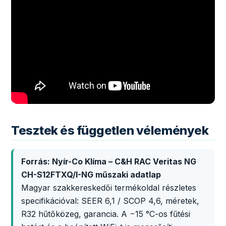
Tesztek és független vélemények
Forrás: Nyír-Co Klíma – C&H RAC Veritas NG
CH-S12FTXQ/I-NG műszaki adatlap
Magyar szakkereskedői termékoldal részletes
specifikációval: SEER 6,1 / SCOP 4,6, méretek,
R32 hűtőközeg, garancia. A −15 °C-os fűtési