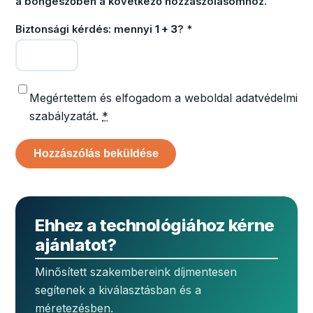
a böngészőben a következő hozzászólásomhoz.
Biztonsági kérdés: mennyi
1 + 3
?
*
Megértettem és elfogadom a weboldal adatvédelmi
szabályzatát.
*
Ehhez a technológiához kérne
ajánlatot?
Minősített szakembereink díjmentesen
segítenek a kiválasztásban és a
méretezésben.