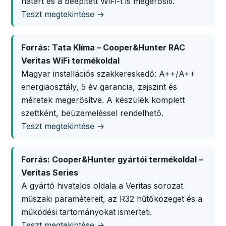
határt és a beépített WiFi-t is megerősíti.
Teszt megtekintése →
Forrás: Tata Klíma – Cooper&Hunter RAC
Veritas WiFi termékoldal
Magyar installációs szakkereskedő: A++/A++
energiaosztály, 5 év garancia, zajszint és
méretek megerősítve. A készülék komplett
szettként, beüzemeléssel rendelhető.
Teszt megtekintése →
Forrás: Cooper&Hunter gyártói termékoldal –
Veritas Series
A gyártó hivatalos oldala a Veritas sorozat
műszaki paramétereit, az R32 hűtőközeget és a
működési tartományokat ismerteti.
Teszt megtekintése →