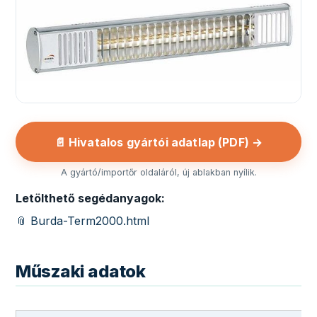
📄 Hivatalos gyártói adatlap (PDF) →
A gyártó/importőr oldaláról, új ablakban nyílik.
Letölthető segédanyagok:
📎 Burda-Term2000.html
Műszaki adatok