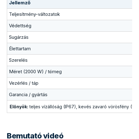
Jellemző
Teljesítmény-változatok
Védettség
Sugárzás
Élettartam
Szerelés
Méret (2000 W) / tömeg
Vezérlés / táp
Garancia / gyártás
Előnyök:
teljes vízállóság (IP67), kevés zavaró vörösfény (UL
Bemutató videó