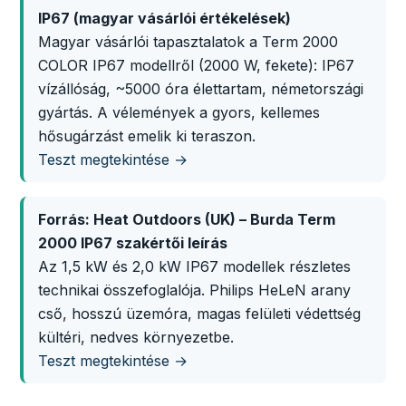
IP67 (magyar vásárlói értékelések)
Magyar vásárlói tapasztalatok a Term 2000
COLOR IP67 modellről (2000 W, fekete): IP67
vízállóság, ~5000 óra élettartam, németországi
gyártás. A vélemények a gyors, kellemes
hősugárzást emelik ki teraszon.
Teszt megtekintése →
Forrás: Heat Outdoors (UK) – Burda Term
2000 IP67 szakértői leírás
Az 1,5 kW és 2,0 kW IP67 modellek részletes
technikai összefoglalója. Philips HeLeN arany
cső, hosszú üzemóra, magas felületi védettség
kültéri, nedves környezetbe.
Teszt megtekintése →