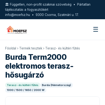
🏛️ Független, non-profit szakmai szövetség • Pártatlan
tájékoztatás a fogyasztókért
info@moefsz.hu
• 9300 Csorna, Szatmári u. 17.
☰
Főoldal
›
Termék tesztek
›
Terasz- és kültéri fűtés
Burda Term2000
elektromos terasz-
hősugárzó
Terasz- és kültéri fűtés
Burda (Németország)
1000 / 1500 / 1650 / 2000 W