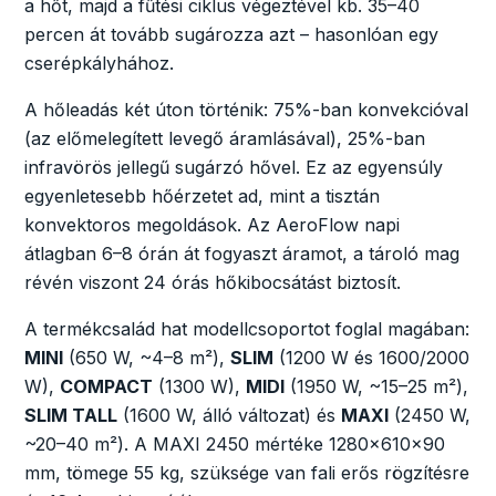
a hőt, majd a fűtési ciklus végeztével kb. 35–40
percen át tovább sugározza azt – hasonlóan egy
cserépkályhához.
A hőleadás két úton történik: 75%-ban konvekcióval
(az előmelegített levegő áramlásával), 25%-ban
infravörös jellegű sugárzó hővel. Ez az egyensúly
egyenletesebb hőérzetet ad, mint a tisztán
konvektoros megoldások. Az AeroFlow napi
átlagban 6–8 órán át fogyaszt áramot, a tároló mag
révén viszont 24 órás hőkibocsátást biztosít.
A termékcsalád hat modellcsoportot foglal magában:
MINI
(650 W, ~4–8 m²),
SLIM
(1200 W és 1600/2000
W),
COMPACT
(1300 W),
MIDI
(1950 W, ~15–25 m²),
SLIM TALL
(1600 W, álló változat) és
MAXI
(2450 W,
~20–40 m²). A MAXI 2450 mértéke 1280×610×90
mm, tömege 55 kg, szüksége van fali erős rögzítésre