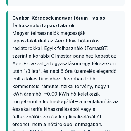
Gyakori Kérdések magyar fórum – valós
felhasználói tapasztalatok
Magyar felhasználók megosztják
tapasztalataikat az AeroFlow hőtárolós
radiátorokkal. Egyik felhasználó (Tomas87)
szerint a korábbi Climastar panelhez képest az
AeroFlow-val „a fogyasztásom egy téli szezon
után 1/3 lett", és napi 6 óra üzemelés elegendő
volt a lakás fűtéséhez. Azonban több
kommentelő rámutat: fizikai törvény, hogy 1
kWh áramból ~0,99 kWh hő keletkezik
függetlenül a technológiától – a megtakarítás az
éjszakai tarifa kihasználásából vagy a
felhasználói szokások optimalizálásából
eredhet, nem a hőtárolóból önmagában.