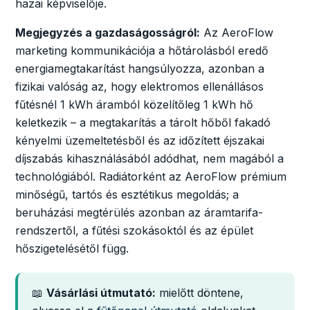
hazai képviselője.
Megjegyzés a gazdaságosságról:
Az AeroFlow
marketing kommunikációja a hőtárolásból eredő
energiamegtakarítást hangsúlyozza, azonban a
fizikai valóság az, hogy elektromos ellenállásos
fűtésnél 1 kWh áramból közelítőleg 1 kWh hő
keletkezik – a megtakarítás a tárolt hőből fakadó
kényelmi üzemeltetésből és az időzített éjszakai
díjszabás kihasználásából adódhat, nem magából a
technológiából. Radiátorként az AeroFlow prémium
minőségű, tartós és esztétikus megoldás; a
beruházási megtérülés azonban az áramtarifa-
rendszertől, a fűtési szokásoktól és az épület
hőszigetelésétől függ.
📖
Vásárlási útmutató:
mielőtt döntene,