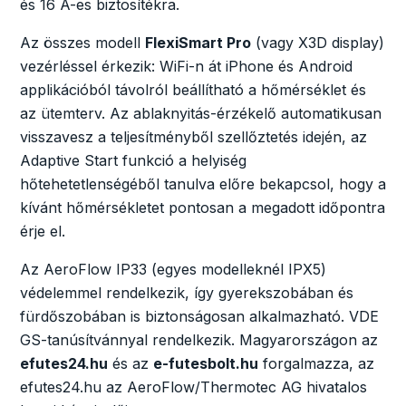
és 16 A-es biztosítékra.
Az összes modell
FlexiSmart Pro
(vagy X3D display)
vezérléssel érkezik: WiFi-n át iPhone és Android
applikációból távolról beállítható a hőmérséklet és
az ütemterv. Az ablaknyitás-érzékelő automatikusan
visszavesz a teljesítményből szellőztetés idején, az
Adaptive Start funkció a helyiség
hőtehetetlenségéből tanulva előre bekapcsol, hogy a
kívánt hőmérsékletet pontosan a megadott időpontra
érje el.
Az AeroFlow IP33 (egyes modelleknél IPX5)
védelemmel rendelkezik, így gyerekszobában és
fürdőszobában is biztonságosan alkalmazható. VDE
GS-tanúsítvánnyal rendelkezik. Magyarországon az
efutes24.hu
és az
e-futesbolt.hu
forgalmazza, az
efutes24.hu az AeroFlow/Thermotec AG hivatalos