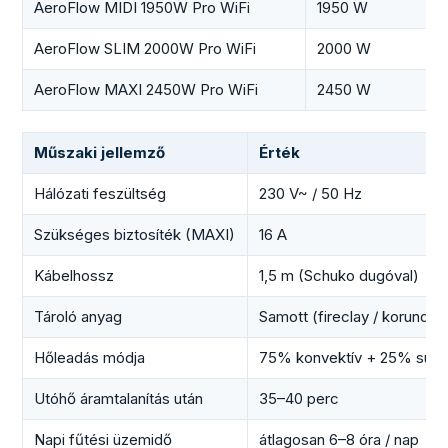
AeroFlow MIDI 1950W Pro WiFi
1950 W
6
AeroFlow SLIM 2000W Pro WiFi
2000 W
6
AeroFlow MAXI 2450W Pro WiFi
2450 W
1
Műszaki jellemző
Érték
Hálózati feszültség
230 V~ / 50 Hz
Szükséges biztosíték (MAXI)
16 A
Kábelhossz
1,5 m (Schuko dugóval)
Tároló anyag
Samott (fireclay / korund, 
Hőleadás módja
75% konvektív + 25% sugá
Utóhő áramtalanítás után
35–40 perc
Napi fűtési üzemidő
átlagosan 6–8 óra / nap