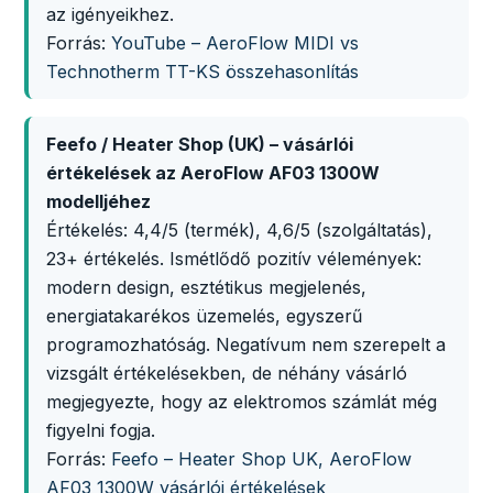
az igényeikhez.
Forrás:
YouTube – AeroFlow MIDI vs
Technotherm TT-KS összehasonlítás
Feefo / Heater Shop (UK) – vásárlói
értékelések az AeroFlow AF03 1300W
modelljéhez
Értékelés: 4,4/5 (termék), 4,6/5 (szolgáltatás),
23+ értékelés. Ismétlődő pozitív vélemények:
modern design, esztétikus megjelenés,
energiatakarékos üzemelés, egyszerű
programozhatóság. Negatívum nem szerepelt a
vizsgált értékelésekben, de néhány vásárló
megjegyezte, hogy az elektromos számlát még
figyelni fogja.
Forrás:
Feefo – Heater Shop UK, AeroFlow
AF03 1300W vásárlói értékelések