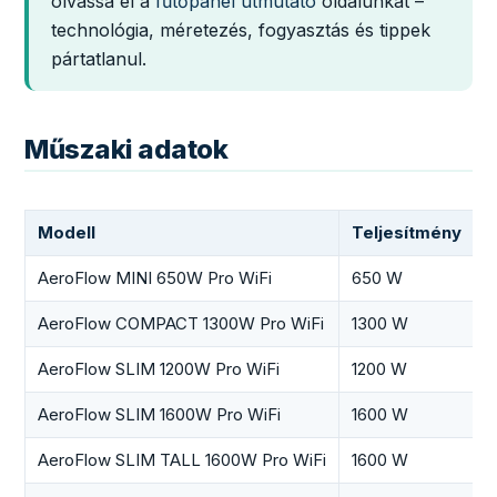
olvassa el a
fűtőpanel útmutató
oldalunkat –
technológia, méretezés, fogyasztás és tippek
pártatlanul.
Műszaki adatok
Modell
Teljesítmény
M
AeroFlow MINI 650W Pro WiFi
650 W
6
AeroFlow COMPACT 1300W Pro WiFi
1300 W
6
AeroFlow SLIM 1200W Pro WiFi
1200 W
6
AeroFlow SLIM 1600W Pro WiFi
1600 W
6
AeroFlow SLIM TALL 1600W Pro WiFi
1600 W
3