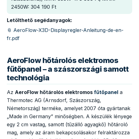
2450W: 304 190 Ft
Letölthető segédanyagok:
📎 AeroFlow-X3D-Displayregler-Anleitung-de-en-
fr.pdf
AeroFlow hőtárolós elektromos
fűtőpanel – a szászországi samott
technológia
Az
AeroFlow hőtárolós elektromos
fűtőpanel
a
Thermotec AG (Arnsdorf, Szászország,
Németország) terméke, amelyet 2007 óta gyártanak
„Made in Germany” minőségben. A készülék lényege
egy 2 cm vastag, samott (tűzálló agyagkő) hőtároló
mag, amely az áram bekapcsolásakor felraktározza