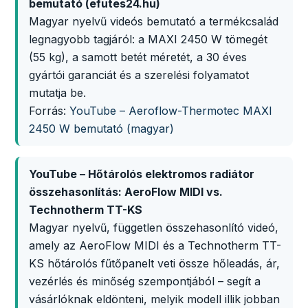
bemutató (efutes24.hu)
Magyar nyelvű videós bemutató a termékcsalád
legnagyobb tagjáról: a MAXI 2450 W tömegét
(55 kg), a samott betét méretét, a 30 éves
gyártói garanciát és a szerelési folyamatot
mutatja be.
Forrás:
YouTube – Aeroflow-Thermotec MAXI
2450 W bemutató (magyar)
YouTube – Hőtárolós elektromos radiátor
összehasonlítás: AeroFlow MIDI vs.
Technotherm TT-KS
Magyar nyelvű, független összehasonlító videó,
amely az AeroFlow MIDI és a Technotherm TT-
KS hőtárolós fűtőpanelt veti össze hőleadás, ár,
vezérlés és minőség szempontjából – segít a
vásárlóknak eldönteni, melyik modell illik jobban