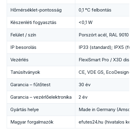
Hőmérséklet-pontosság
0,1 °C felbontás
Készenléti fogyasztás
<0,1 W
Felület / szín
Porszórt acél, RAL 9010 fe
IP besorolás
IP33 (standard); IPX5 (fürd
Vezérlés
FlexiSmart Pro / X3D displa
Tanúsítványok
CE, VDE GS, EcoDesign-me
Garancia – fűtőtest
30 év
Garancia – vezérlőelektronika
2 év
Gyártás helye
Made in Germany (Arnsdorf
Magyar forgalmazók
efutes24.hu (hivatalos képv