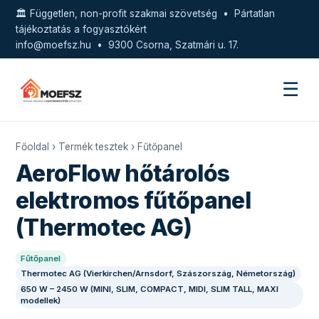
🏛️ Független, non-profit szakmai szövetség • Pártatlan
tájékoztatás a fogyasztókért
info@moefsz.hu
• 9300 Csorna, Szatmári u. 17.
☰
Főoldal
›
Termék tesztek
›
Fűtőpanel
AeroFlow hőtárolós
elektromos fűtőpanel
(Thermotec AG)
Fűtőpanel
Thermotec AG (Vierkirchen/Arnsdorf, Szászország, Németország)
650 W – 2450 W (MINI, SLIM, COMPACT, MIDI, SLIM TALL, MAXI
modellek)