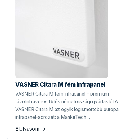
VASNER Citara M fém infrapanel
VASNER Citara M fém infrapanel – prémium
távolinfravörös fűtés németországi gyártástól A
VASNER Citara M az egyik legismertebb európai
infrapanel-sorozat: a MankeTech…
Elolvasom →