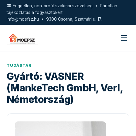
🏛️ Független, non-profit szakmai szövetség • Pártatlan
tájékoztatás a fogyasztókért
info@moefsz.hu
• 9300 Csorna, Szatmári u. 17.
☰
TUDÁSTÁR
Gyártó:
VASNER
(MankeTech GmbH, Verl,
Németország)