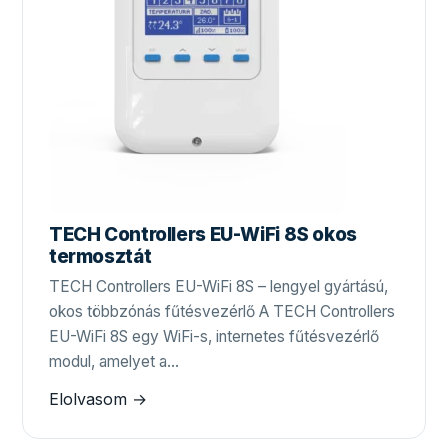
TECH Controllers EU-WiFi 8S okos
termosztát
TECH Controllers EU-WiFi 8S – lengyel gyártású,
okos többzónás fűtésvezérlő A TECH Controllers
EU-WiFi 8S egy WiFi-s, internetes fűtésvezérlő
modul, amelyet a…
Elolvasom →