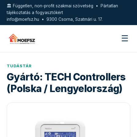
🏛️ Független, non-profit szakmai szövetség • Pártatlan
tájékoztatás a fogyasztókért
info@moefsz.hu
• 9300 Csorna, Szatmári u. 17.
☰
TUDÁSTÁR
Gyártó:
TECH Controllers
(Polska / Lengyelország)