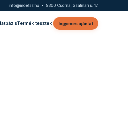
info@moefsz.hu
• 9300 Csorna, Szatmári u. 17.
datbázis
Termék tesztek
Ingyenes ajánlat