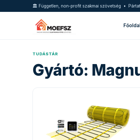
🏛️ Független, non-profit szakmai szövetség • Pártat
Főolda
TUDÁSTÁR
Gyártó:
Magn