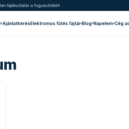
lan tájékoztatás a fogyasztókért
l
Ajánlatkérés
Elektromos fűtés fajtái
Blog
Napelem
Cég a
um