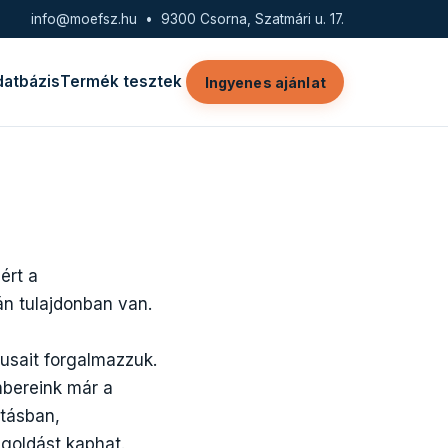
info@moefsz.hu
• 9300 Csorna, Szatmári u. 17.
datbázis
Termék tesztek
Ingyenes ajánlat
ért a
án tulajdonban van.
usait forgalmazzuk.
embereink már a
ításban,
egoldást kaphat.