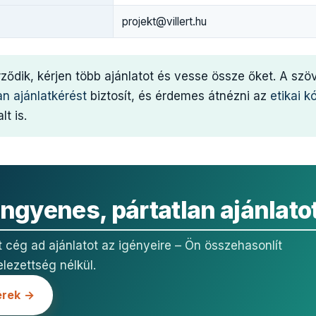
projekt@villert.hu
rződik, kérjen több ajánlatot és vesse össze őket. A sz
an ajánlatkérést
biztosít, és érdemes átnézni az
etikai k
lt is.
ingyenes, pártatlan ajánlato
t cég ad ajánlatot az igényeire – Ön összehasonlít
elezettség nélkül.
érek →