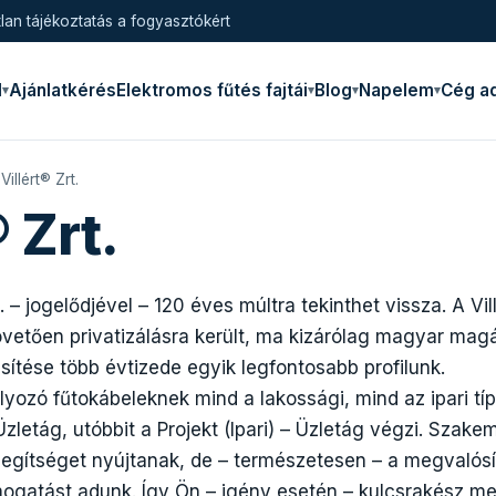
lan tájékoztatás a fogyasztókért
l
Ajánlatkérés
Elektromos fűtés fajtái
Blog
Napelem
Cég a
Villért® Zrt.
® Zrt.
. – jogelődjével – 120 éves múltra tekinthet vissza. A Vill
övetően privatizálásra került, ma kizárólag magyar mag
sítése több évtizede egyik legfontosabb profilunk.
ozó fűtokábeleknek mind a lakossági, mind az ipari típ
Üzletág, utóbbit a Projekt (Ipari) – Üzletág végzi. Szak
segítséget nyújtanak, de – természetesen – a megvalós
ámogatást adunk. Így Ön – igény esetén – kulcsrakész m