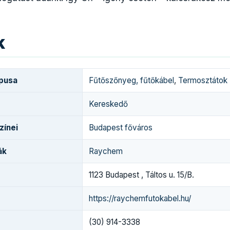
k
ípusa
Fűtőszőnyeg, fűtőkábel
,
Termosztátok
Kereskedő
zínei
Budapest főváros
ák
Raychem
1123 Budapest , Táltos u. 15/B.
https://raychemfutokabel.hu/
(30) 914-3338