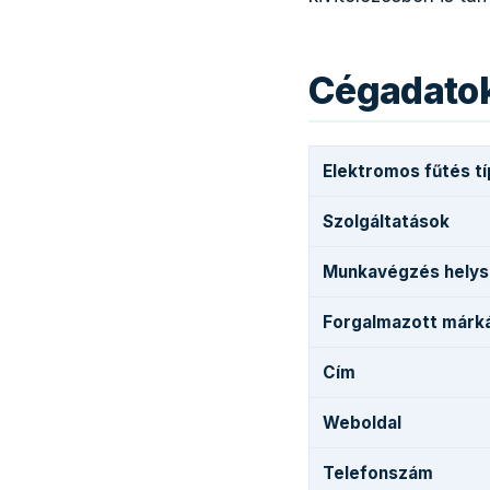
Cégadato
Elektromos fűtés t
Szolgáltatások
Munkavégzés helys
Forgalmazott márk
Cím
Weboldal
Telefonszám