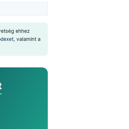
övetség ehhez
ódexet
, valamint a
t