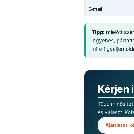
E-mail
Tipp:
mielőtt sze
ingyenes, pártatl
mire figyeljen
olda
Kérjen 
Több minősítet
és választ. Köt
Ajánlatot k