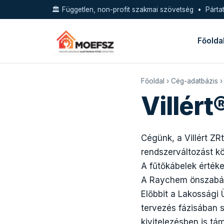
🏛️ Független, non-profit szakmai szövetség • Pártat
Főolda
Főoldal
›
Cég-adatbázis
› 
Villért
Cégünk, a Villért ZRt
rendszerváltozást k
A fűtőkábelek értéke
A Raychem önszabály
Előbbit a Lakossági 
tervezés fázisában 
kivitelezésben is t