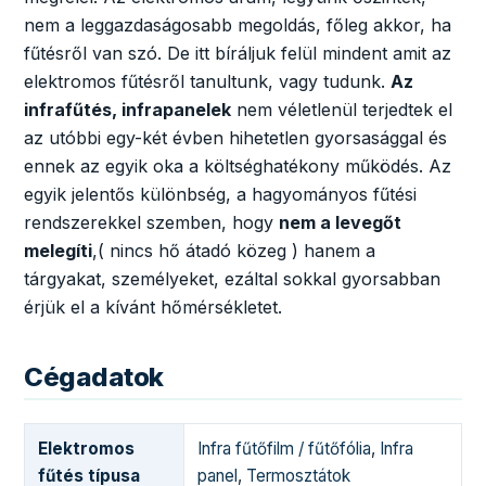
nem a leggazdaságosabb megoldás, főleg akkor, ha
fűtésről van szó. De itt bíráljuk felül mindent amit az
elektromos fűtésről tanultunk, vagy tudunk.
Az
infrafűtés, infrapanelek
nem véletlenül terjedtek el
az utóbbi egy-két évben hihetetlen gyorsasággal és
ennek az egyik oka a költséghatékony működés. Az
egyik jelentős különbség, a hagyományos fűtési
rendszerekkel szemben, hogy
nem a levegőt
melegíti
,( nincs hő átadó közeg ) hanem a
tárgyakat, személyeket, ezáltal sokkal gyorsabban
érjük el a kívánt hőmérsékletet.
Cégadatok
Elektromos
Infra fűtőfilm / fűtőfólia
,
Infra
fűtés típusa
panel
,
Termosztátok