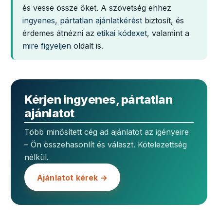
és vesse össze őket. A szövetség ehhez
ingyenes, pártatlan ajánlatkérést
biztosít, és
érdemes átnézni az
etikai kódexet
, valamint a
mire figyeljen
oldalt is.
Kérjen ingyenes, pártatlan
ajánlatot
Több minősített cég ad ajánlatot az igényeire
– Ön összehasonlít és választ. Kötelezettség
nélkül.
Ajánlatot kérek →