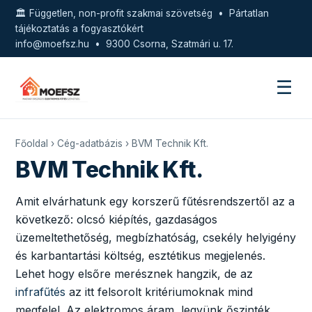
🏛️ Független, non-profit szakmai szövetség • Pártatlan
tájékoztatás a fogyasztókért
info@moefsz.hu
• 9300 Csorna, Szatmári u. 17.
☰
Főoldal
›
Cég-adatbázis
› BVM Technik Kft.
BVM Technik Kft.
Amit elvárhatunk egy korszerű fűtésrendszertől az a
következő: olcsó kiépítés, gazdaságos
üzemeltethetőség, megbízhatóság, csekély helyigény
és karbantartási költség, esztétikus megjelenés.
Lehet hogy elsőre merésznek hangzik, de az
infrafűtés
az itt felsorolt kritériumoknak mind
megfelel. Az elektromos áram, legyünk őszinték,