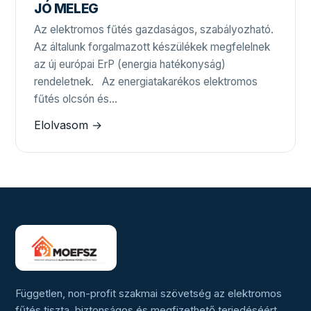
JÓ MELEG
Az elektromos fűtés gazdaságos, szabályozható.
Az általunk forgalmazott készülékek megfelelnek
az új európai ErP (energia hatékonyság)
rendeletnek. Az energiatakarékos elektromos
fűtés olcsón és…
Elolvasom →
Független, non-profit szakmai szövetség az elektromos
fűtés tiszta, biztonságos és megfizethető terjedéséért