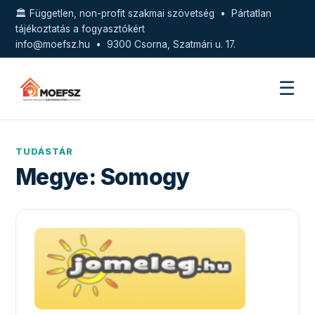
🏛️ Független, non-profit szakmai szövetség • Pártatlan
tájékoztatás a fogyasztókért
info@moefsz.hu
• 9300 Csorna, Szatmári u. 17.
☰
TUDÁSTÁR
Megye:
Somogy