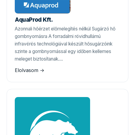
AquaProd Kft.
Azonnali hőérzet előmelegítés nélkül Sugárzó hő
gombnyomásra A forradalmi rövidhullámú
infravörös technológiával készült hősugárzóink
szinte a gombnyomással egy időben kellemes
meleget biztosítanak.…
Elolvasom →