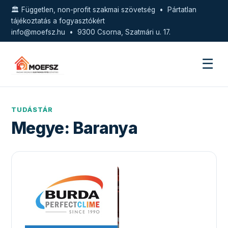
🏛️ Független, non-profit szakmai szövetség • Pártatlan
tájékoztatás a fogyasztókért
info@moefsz.hu
• 9300 Csorna, Szatmári u. 17.
☰
TUDÁSTÁR
Megye:
Baranya