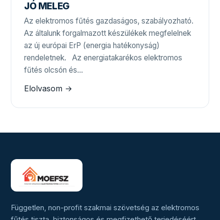
JÓ MELEG
Az elektromos fűtés gazdaságos, szabályozható.
Az általunk forgalmazott készülékek megfelelnek
az új európai ErP (energia hatékonyság)
rendeletnek. Az energiatakarékos elektromos
fűtés olcsón és…
Elolvasom →
Független, non-profit szakmai szövetség az elektromos
fűtés tiszta, biztonságos és megfizethető terjedéséért