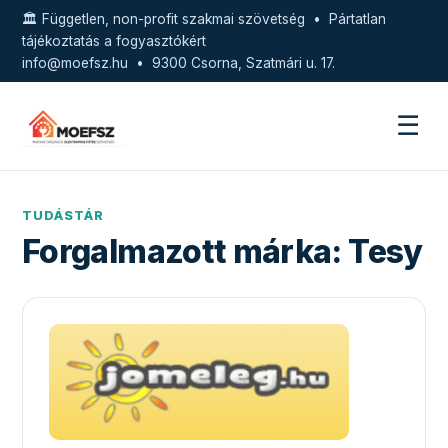
🏛️ Független, non-profit szakmai szövetség • Pártatlan
tájékoztatás a fogyasztókért
info@moefsz.hu
• 9300 Csorna, Szatmári u. 17.
☰
TUDÁSTÁR
Forgalmazott márka:
Tesy