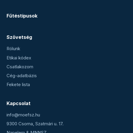
Fűtéstípusok
Szövetség
Rólunk
Etikai kódex
Csatlakozom
Cég-adatbázis
Fekete lista
Kapcsolat
info@moefsz.hu
9300 Csorna, Szatmári u. 17.
Napelem & MNNSZ