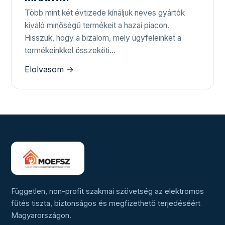
Több mint két évtizede kínáljuk neves gyártók
kiváló minőségű termékeit a hazai piacon.
Hisszük, hogy a bizalom, mely ügyfeleinket a
termékeinkkel összeköti…
Elolvasom →
Független, non-profit szakmai szövetség az elektromos
fűtés tiszta, biztonságos és megfizethető terjedéséért
Magyarországon.