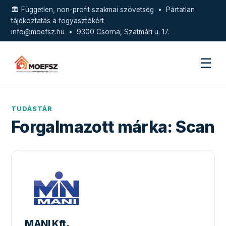
🏛️ Független, non-profit szakmai szövetség • Pártatlan
tájékoztatás a fogyasztókért
info@moefsz.hu
• 9300 Csorna, Szatmári u. 17.
☰
TUDÁSTÁR
Forgalmazott márka:
Scan
MANI Kft.