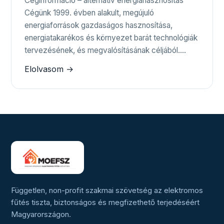
Céginformáció – alternatív energiahasznosítás
Cégünk 1999. évben alakult, megújuló
energiaforrások gazdaságos hasznosítása,
energiatakarékos és környezet barát technológiák
tervezésének, és megvalósításának céljából.…
Elolvasom →
Független, non-profit szakmai szövetség az elektromos
fűtés tiszta, biztonságos és megfizethető terjedéséért
Magyarországon.