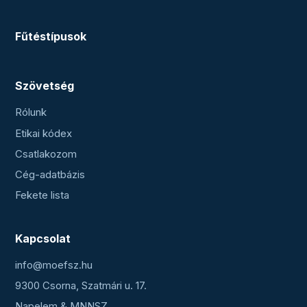
Fűtéstípusok
Szövetség
Rólunk
Etikai kódex
Csatlakozom
Cég-adatbázis
Fekete lista
Kapcsolat
info@moefsz.hu
9300 Csorna, Szatmári u. 17.
Napelem & MNNSZ