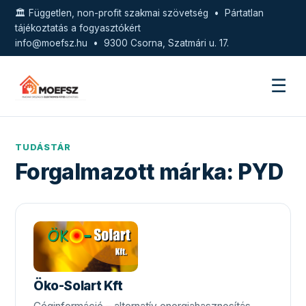
🏛️ Független, non-profit szakmai szövetség • Pártatlan
tájékoztatás a fogyasztókért
info@moefsz.hu
• 9300 Csorna, Szatmári u. 17.
☰
TUDÁSTÁR
Forgalmazott márka:
PYD
Öko-Solart Kft