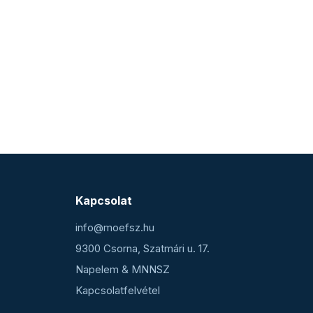
Kapcsolat
info@moefsz.hu
9300 Csorna, Szatmári u. 17.
Napelem & MNNSZ
Kapcsolatfelvétel