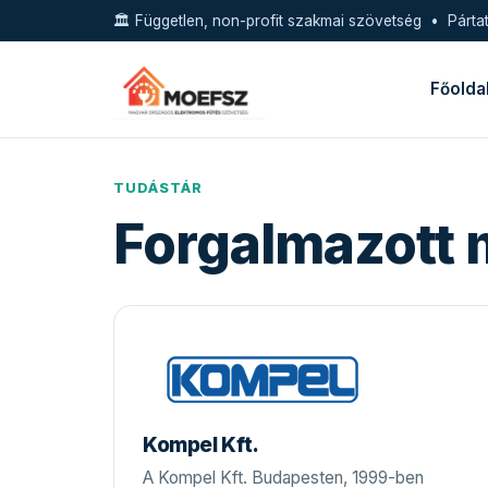
🏛️ Független, non-profit szakmai szövetség • Pártat
Főolda
TUDÁSTÁR
Forgalmazott 
Kompel Kft.
A Kompel Kft. Budapesten, 1999-ben