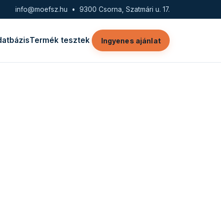
info@moefsz.hu
• 9300 Csorna, Szatmári u. 17.
datbázis
Termék tesztek
Ingyenes ajánlat