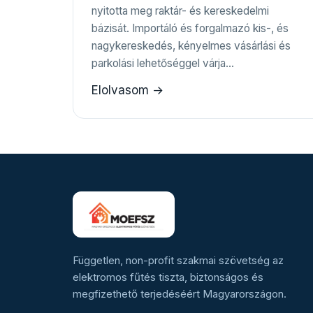
nyitotta meg raktár- és kereskedelmi
bázisát. Importáló és forgalmazó kis-, és
nagykereskedés, kényelmes vásárlási és
parkolási lehetőséggel várja…
Elolvasom →
Független, non-profit szakmai szövetség az
elektromos fűtés tiszta, biztonságos és
megfizethető terjedéséért Magyarországon.