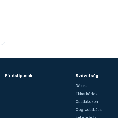
Fűtéstípusok
Szövetség
Rólunk
Etikai kódex
Csatlakozom
Cég-adatbázis
Fekete lista