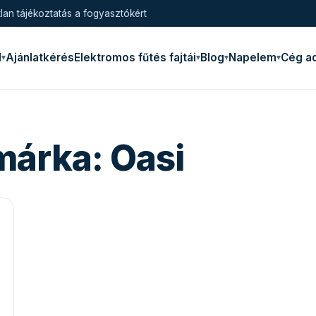
lan tájékoztatás a fogyasztókért
l
Ajánlatkérés
Elektromos fűtés fajtái
Blog
Napelem
Cég a
márka:
Oasi