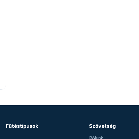
Fűtéstípusok
Szövetség
Rólunk