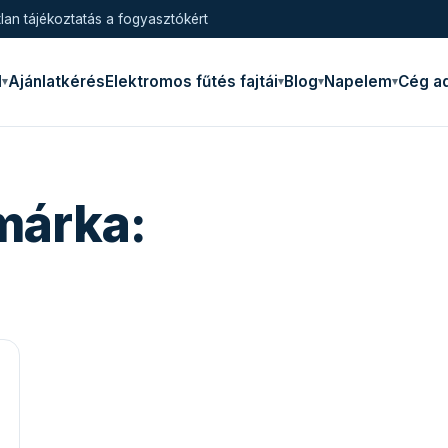
lan tájékoztatás a fogyasztókért
l
Ajánlatkérés
Elektromos fűtés fajtái
Blog
Napelem
Cég a
márka: