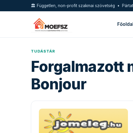
🏛️ Független, non-profit szakmai szövetség • Pártat
Főolda
TUDÁSTÁR
Forgalmazott 
Bonjour