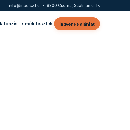
info@moefsz.hu
• 9300 Csorna, Szatmári u. 17.
datbázis
Termék tesztek
Ingyenes ajánlat