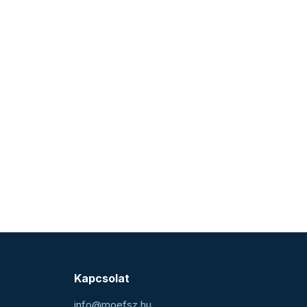
Kapcsolat
info@moefsz.hu