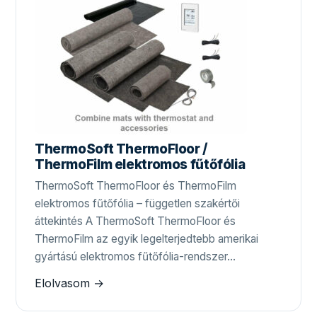
ThermoSoft ThermoFloor /
ThermoFilm elektromos fűtőfólia
ThermoSoft ThermoFloor és ThermoFilm
elektromos fűtőfólia – független szakértői
áttekintés A ThermoSoft ThermoFloor és
ThermoFilm az egyik legelterjedtebb amerikai
gyártású elektromos fűtőfólia-rendszer…
Elolvasom →