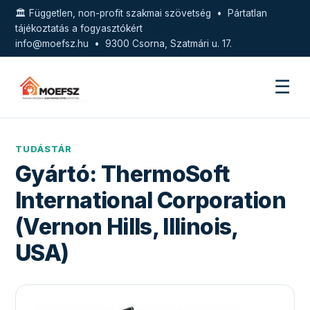
🏛️ Független, non-profit szakmai szövetség • Pártatlan
tájékoztatás a fogyasztókért
info@moefsz.hu
• 9300 Csorna, Szatmári u. 17.
☰
TUDÁSTÁR
Gyártó:
ThermoSoft
International Corporation
(Vernon Hills, Illinois,
USA)