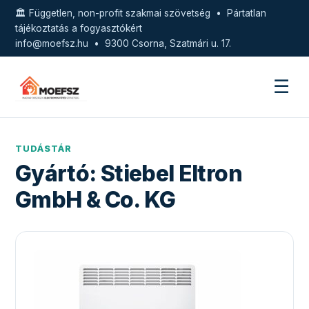
🏛️ Független, non-profit szakmai szövetség • Pártatlan
tájékoztatás a fogyasztókért
info@moefsz.hu
• 9300 Csorna, Szatmári u. 17.
☰
TUDÁSTÁR
Gyártó:
Stiebel Eltron
GmbH & Co. KG