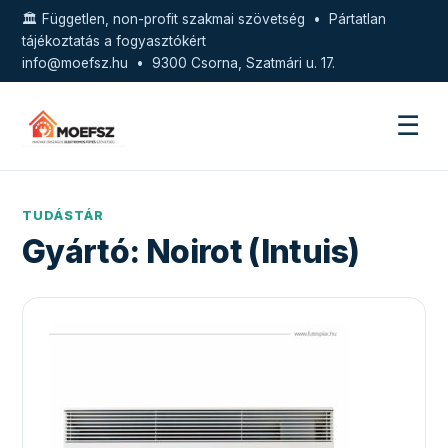
🏛️ Független, non-profit szakmai szövetség • Pártatlan
tájékoztatás a fogyasztókért
info@moefsz.hu
• 9300 Csorna, Szatmári u. 17.
☰
TUDÁSTÁR
Gyártó:
Noirot (Intuis)