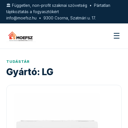
🏛️ Független, non-profit szakmai szövetség • Pártatlan
tájékoztatás a fogyasztókért
info@moefsz.hu
• 9300 Csorna, Szatmári u. 17.
☰
TUDÁSTÁR
Gyártó:
LG