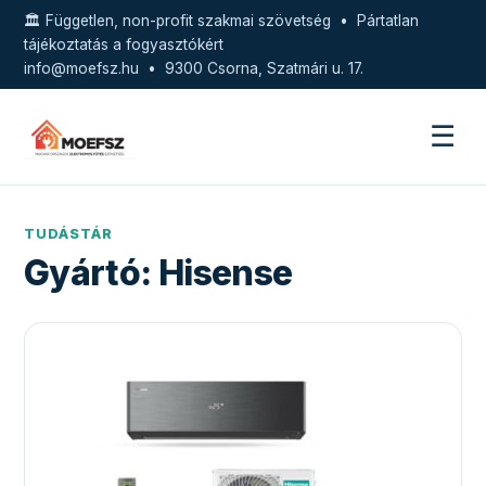
🏛️ Független, non-profit szakmai szövetség • Pártatlan
tájékoztatás a fogyasztókért
info@moefsz.hu
• 9300 Csorna, Szatmári u. 17.
☰
TUDÁSTÁR
Gyártó:
Hisense