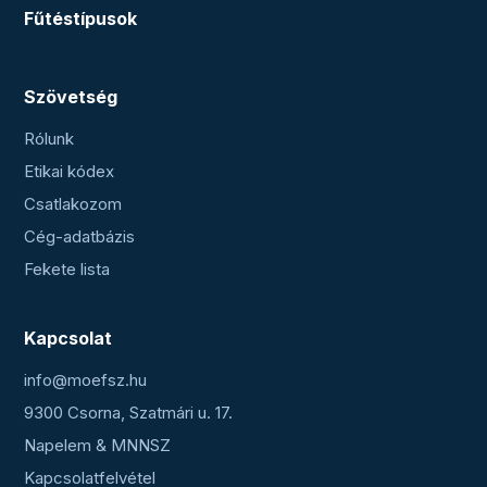
Fűtéstípusok
Szövetség
Rólunk
Etikai kódex
Csatlakozom
Cég-adatbázis
Fekete lista
Kapcsolat
info@moefsz.hu
9300 Csorna, Szatmári u. 17.
Napelem & MNNSZ
Kapcsolatfelvétel