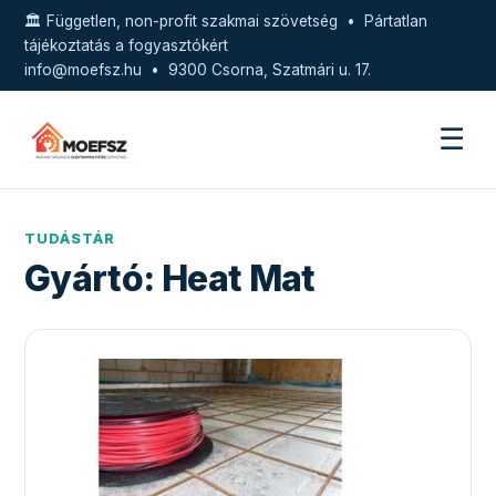
🏛️ Független, non-profit szakmai szövetség • Pártatlan
tájékoztatás a fogyasztókért
info@moefsz.hu
• 9300 Csorna, Szatmári u. 17.
☰
TUDÁSTÁR
Gyártó:
Heat Mat