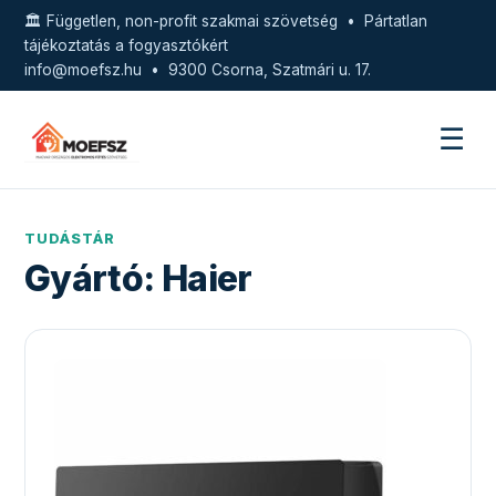
🏛️ Független, non-profit szakmai szövetség • Pártatlan
tájékoztatás a fogyasztókért
info@moefsz.hu
• 9300 Csorna, Szatmári u. 17.
☰
TUDÁSTÁR
Gyártó:
Haier