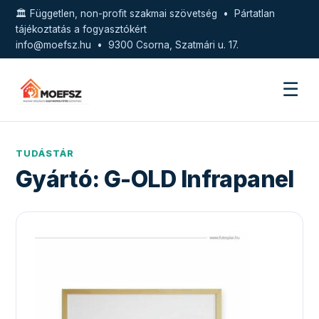
🏛️ Független, non-profit szakmai szövetség • Pártatlan
tájékoztatás a fogyasztókért
info@moefsz.hu
• 9300 Csorna, Szatmári u. 17.
☰
TUDÁSTÁR
Gyártó:
G-OLD Infrapanel