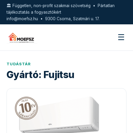
🏛️ Független, non-profit szakmai szövetség • Pártatlan
tájékoztatás a fogyasztókért
info@moefsz.hu
• 9300 Csorna, Szatmári u. 17.
☰
TUDÁSTÁR
Gyártó:
Fujitsu