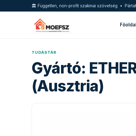
🏛️ Független, non-profit szakmai szövetség • Pártat
Főolda
TUDÁSTÁR
Gyártó:
ETHE
(Ausztria)