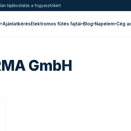
lan tájékoztatás a fogyasztókért
l
Ajánlatkérés
Elektromos fűtés fajtái
Blog
Napelem
Cég a
RMA GmbH