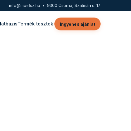
info@moefsz.hu
• 9300 Csorna, Szatmári u. 17.
datbázis
Termék tesztek
Ingyenes ajánlat