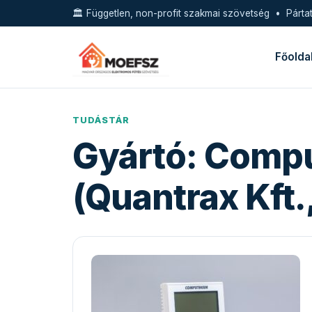
🏛️ Független, non-profit szakmai szövetség • Pártat
Főolda
TUDÁSTÁR
Gyártó:
Comp
(Quantrax Kft.