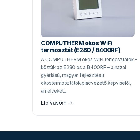
COMPUTHERM okos WiFi
termosztát (E280 / B400RF)
A COMPUTHERM okos WiFi termosztátok –
köztük az E280 és a B400RF – a hazai
gyártású, magyar fejlesztésű
okostermosztátok piacvezető képviselői,
amelyeket…
Elolvasom →