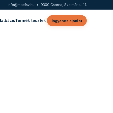
info@moefsz.hu
• 9300 Csorna, Szatmári u. 17.
datbázis
Termék tesztek
Ingyenes ajánlat