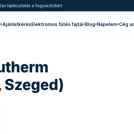
lan tájékoztatás a fogyasztókért
l
Ajánlatkérés
Elektromos fűtés fajtái
Blog
Napelem
Cég a
utherm
, Szeged)