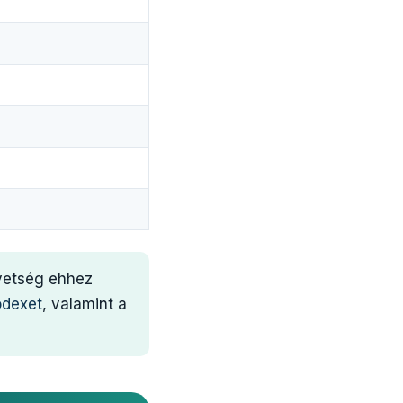
övetség ehhez
ódexet
, valamint a