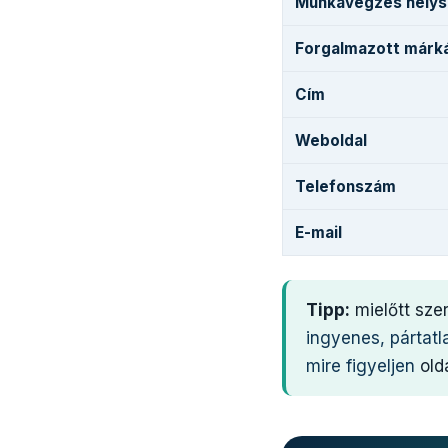
Munkavégzés helys
Forgalmazott márk
Cím
Weboldal
Telefonszám
E-mail
Tipp:
mielőtt sze
ingyenes, pártatl
mire figyeljen
olda