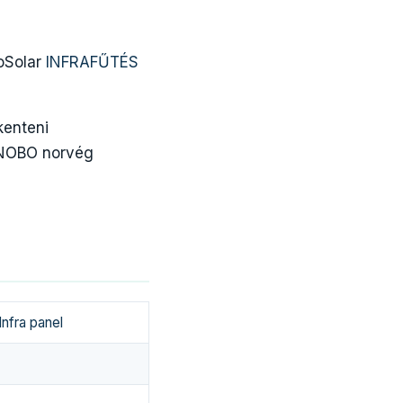
oSolar
INFRAFŰTÉS
kenteni
y NOBO norvég
Infra panel