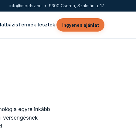
info@moefsz.hu
• 9300 Csorna, Szatmári u. 17.
datbázis
Termék tesztek
Ingyenes ajánlat
nológia egyre inkább
aci versengésnek
!