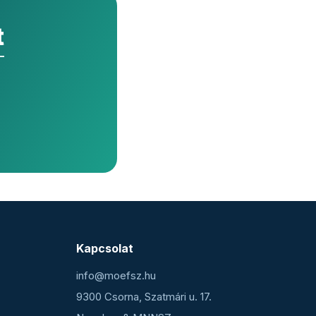
t
Kapcsolat
info@moefsz.hu
9300 Csorna, Szatmári u. 17.