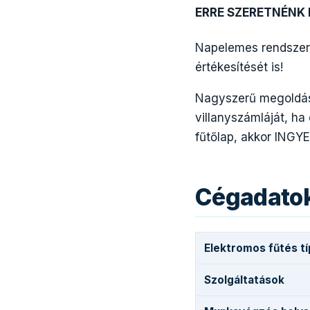
ERRE SZERETNÉNK
Napelemes rendszer
értékesítését is!
Nagyszerű megoldás
villanyszámláját, h
fűtőlap, akkor INGYE
Cégadato
Elektromos fűtés t
Szolgáltatások