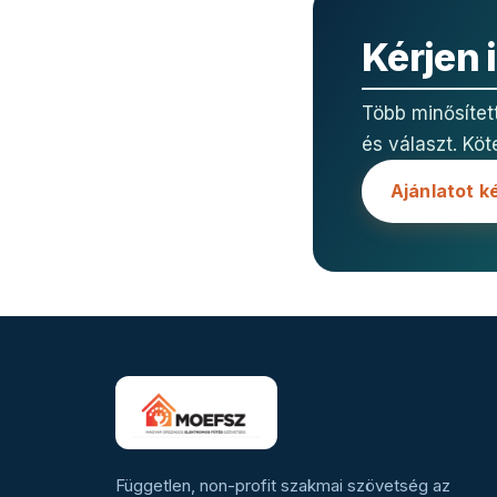
Kérjen 
Több minősítet
és választ. Köt
Ajánlatot k
Független, non-profit szakmai szövetség az