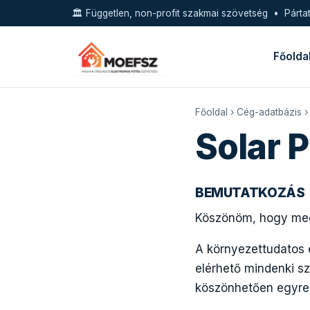
🏛️ Független, non-profit szakmai szövetség • Pártat
Főolda
Főoldal
›
Cég-adatbázis
›
Solar 
BEMUTATKOZÁS
Köszönöm, hogy megt
A környezettudatos 
elérhető mindenki sz
köszönhetően egyre 