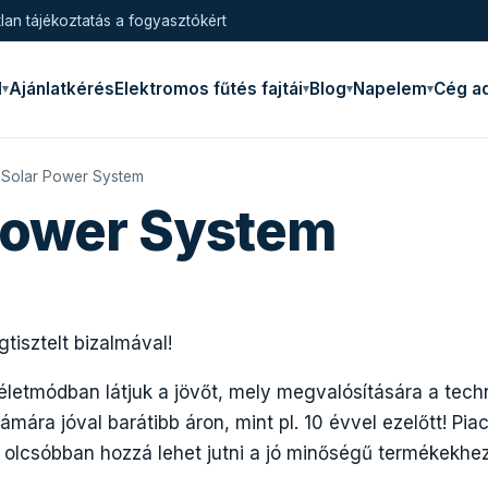
lan tájékoztatás a fogyasztókért
l
Ajánlatkérés
Elektromos fűtés fajtái
Blog
Napelem
Cég a
 Solar Power System
Power System
isztelt bizalmával!
életmódban látjuk a jövőt, mely megvalósítására a tech
ámára jóval barátibb áron, mint pl. 10 évvel ezelőtt! Pi
olcsóbban hozzá lehet jutni a jó minőségű termékekhez