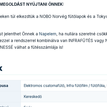
 MEGOLDÁST NYÚJTANI ÖNNEK:
eken túl elkezdtük a NOBO Norvég fűtőlapok és a Toky
t jelenthet Önnek a
Napelem
, ha nullára szeretné csök
a ezzel a rendszerrel kombinálva van INFRAFŰTÉS vag
NESSÉ válhat a fűtésszámlája is!
k
ípusa
Elektromos csatornafűtő
,
Infra fűtőfilm / fűtőfólia
,
Kereskedő