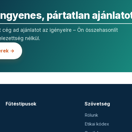
ingyenes, pártatlan ajánlato
t cég ad ajánlatot az igényeire – Ön összehasonlít
elezettség nélkül.
érek →
Fűtéstípusok
Szövetség
Rólunk
Etikai kódex