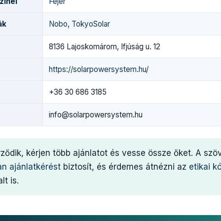
zínei
Fejér
ák
Nobo
,
TokyoSolar
8136 Lajoskomárom, Ifjúság u. 12
https://solarpowersystem.hu/
+36 30 686 3185
info@solarpowersystem.hu
rződik, kérjen több ajánlatot és vesse össze őket. A sz
an ajánlatkérést
biztosít, és érdemes átnézni az
etikai k
lt is.