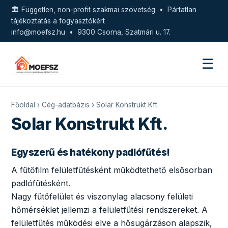
🏛️ Független, non-profit szakmai szövetség • Pártatlan
tájékoztatás a fogyasztókért
info@moefsz.hu
• 9300 Csorna, Szatmári u. 17.
☰
Főoldal
›
Cég-adatbázis
› Solar Konstrukt Kft.
Solar Konstrukt Kft.
Egyszerű és hatékony padlófűtés!
A fűtőfilm felületfűtésként működtethető elsősorban
padlófűtésként.
Nagy fűtőfelület és viszonylag alacsony felületi
hőmérséklet jellemzi a felületfűtési rendszereket. A
felületfűtés működési elve a hősugárzáson alapszik,