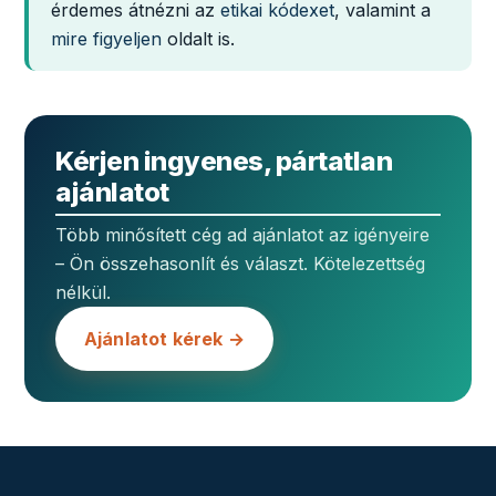
érdemes átnézni az
etikai kódexet
, valamint a
mire figyeljen
oldalt is.
Kérjen ingyenes, pártatlan
ajánlatot
Több minősített cég ad ajánlatot az igényeire
– Ön összehasonlít és választ. Kötelezettség
nélkül.
Ajánlatot kérek →