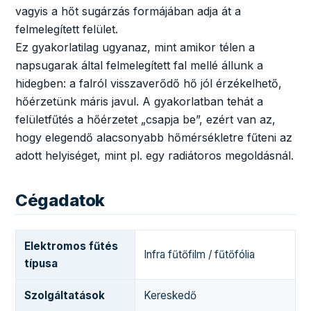
vagyis a hőt sugárzás formájában adja át a
felmelegített felület.
Ez gyakorlatilag ugyanaz, mint amikor télen a
napsugarak által felmelegített fal mellé állunk a
hidegben: a falról visszaverődő hő jól érzékelhető,
hőérzetünk máris javul. A gyakorlatban tehát a
felületfűtés a hőérzetet „csapja be”, ezért van az,
hogy elegendő alacsonyabb hőmérsékletre fűteni az
adott helyiséget, mint pl. egy radiátoros megoldásnál.
Cégadatok
Elektromos fűtés
Infra fűtőfilm / fűtőfólia
típusa
Szolgáltatások
Kereskedő