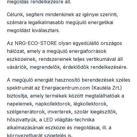
megoldás rendelkezésre áll.
Célunk, segíteni mindenkinek az igényei szerinti,
számára legalkalmasabb megújuló energetikai
megoldást kiválasztani.
Az NRG-ECO-STORE olyan egyedülálló országos
hálózat, amely a megújuló energiaforrások
eszközeinek, rendszereinek teljes vertikumával áll
vásárlók, megrendelők, érdeklődők rendelkezésére.
A megújuló energiát hasznosító berendezések széles
spektrumát az Energiacentrum.com (Kautéla Zrt.)
biztosítja, amely termékek között megtalálhatóak a
napelemek, napkollektorok, légkollektorok,
szélgenerátorok, inverterek, szolár kiegészítők,
hőszivattyúk, a LED világítás-technika
alkalmazásának eszközei és megoldásai, ill. a
környezetbarát szigetelés is.