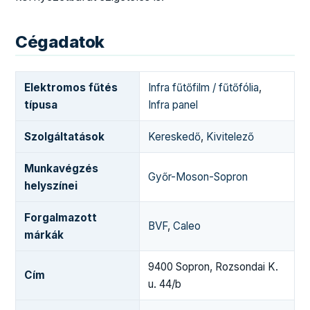
Cégadatok
Elektromos fűtés
Infra fűtőfilm / fűtőfólia
,
típusa
Infra panel
Szolgáltatások
Kereskedő
,
Kivitelező
Munkavégzés
Győr-Moson-Sopron
helyszínei
Forgalmazott
BVF
,
Caleo
márkák
9400 Sopron, Rozsondai K.
Cím
u. 44/b