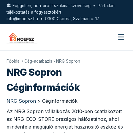
🏛️ Független, non-profit szakmai szövetség • Pártatlan
tájékoztatás a fogyasztókért
info@moefsz.hu
• 9300 Csorna, Szatmári u. 17.
☰
Főoldal
›
Cég-adatbázis
› NRG Sopron
NRG Sopron
Céginformációk
NRG Sopron
> Céginformációk
Az NRG Sopron vállalkozás 2010-ben csatlakozott
az NRG-ECO-STORE országos hálózatához, ahol
mindenféle megújuló energiát hasznosító eszköz és