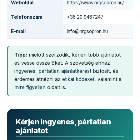
Weboldal
https://www.nrgsopron.hu/
Telefonszám
+36 20 9467247
E-mail
info@nrgsopron.hu
Tipp:
mielőtt szerződik, kérjen több ajánlatot
és vesse össze őket. A szövetség ehhez
ingyenes, pártatlan ajánlatkérést
biztosít, és
érdemes átnézni az
etikai kódexet
, valamint a
mire figyeljen
oldalt is.
Kérjen ingyenes, pártatlan
ajánlatot