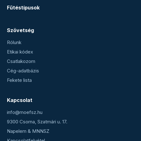
Fűtéstípusok
Szövetség
Rólunk
Etikai kódex
Csatlakozom
Cég-adatbázis
Fekete lista
Kapcsolat
info@moefsz.hu
9300 Csorna, Szatmári u. 17.
Napelem & MNNSZ
Kapcsolatfelvétel