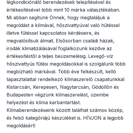
légkondiciónáló berendezések telepítésével és
értékesítésével több mint 10 márka választékában.
Mi abban segítünk Önnek, hogy megtaláljuk a
megoldást a klímával, hőszivattyúval való hűtéssel
illetve fűtéssel kapcsolatos kérdéseire, és
megvalósítsuk álmait. Elsősorban családi házak,
irodák klimatizálásával foglalkozunk kezdve az
értékesítéstől a teljes beüzemelésig. Levegő-víz
hőszivattyús fűtési megoldásokkal is szolgálunk több
megbízható márkával. Több éve felkészült, kellő
tapasztalattal rendelkező klímaszerelő csapatunkkal
Kistarcsán, Kerepesen, Nagytarcsán, Gödöllőn és
Budapesten végzünk klímaszerelést, üzembe
helyezést és klíma karbantartást.
Klímaberendezéseink között találhat számos közép,
és felső kategóriájú készüléket is. HÍVJON a legjobb
megoldásért!