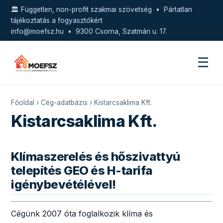
🏛️ Független, non-profit szakmai szövetség • Pártatlan
tájékoztatás a fogyasztókért
info@moefsz.hu
• 9300 Csorna, Szatmári u. 17.
☰
Főoldal
›
Cég-adatbázis
› Kistarcsaklima Kft.
Kistarcsaklima Kft.
Klímaszerelés és hőszivattyú
telepítés GEO és H-tarifa
igénybevétélével!
Cégünk 2007 óta foglalkozik klíma és