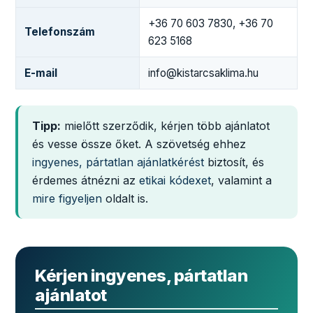
+36 70 603 7830, +36 70
Telefonszám
623 5168
E-mail
info@kistarcsaklima.hu
Tipp:
mielőtt szerződik, kérjen több ajánlatot
és vesse össze őket. A szövetség ehhez
ingyenes, pártatlan ajánlatkérést
biztosít, és
érdemes átnézni az
etikai kódexet
, valamint a
mire figyeljen
oldalt is.
Kérjen ingyenes, pártatlan
ajánlatot