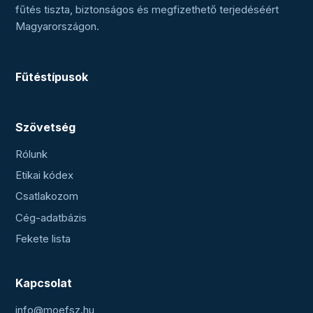
fűtés tiszta, biztonságos és megfizethető terjedéséért
Magyarországon.
Fűtéstípusok
Szövetség
Rólunk
Etikai kódex
Csatlakozom
Cég-adatbázis
Fekete lista
Kapcsolat
info@moefsz.hu