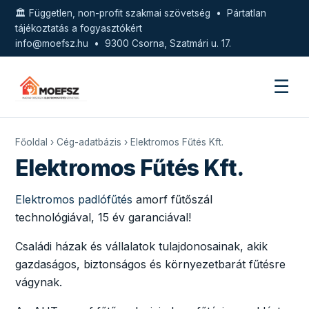
🏛️ Független, non-profit szakmai szövetség • Pártatlan
tájékoztatás a fogyasztókért
info@moefsz.hu
• 9300 Csorna, Szatmári u. 17.
☰
Főoldal
›
Cég-adatbázis
› Elektromos Fűtés Kft.
Elektromos Fűtés Kft.
Elektromos padlófűtés
amorf fűtőszál
technológiával, 15 év garanciával!
Családi házak és vállalatok tulajdonosainak, akik
gazdaságos, biztonságos és környezetbarát fűtésre
vágynak.