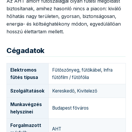
Az AHT amorf fűtőszalagjai olyan fűtési megoldást
biztosítanak, amihez hasonló nincs a piacon: kiváló
hőhatás nagy területen, gyorsan, biztonságosan,
energia- és költséghatékony módon, egyedülállóan
hosszú élettartam mellett.
Cégadatok
Elektromos
Fűtőszőnyeg, fűtőkábel
,
Infra
fűtés típusa
fűtőfilm / fűtőfólia
Szolgáltatások
Kereskedő
,
Kivitelező
Munkavégzés
Budapest főváros
helyszínei
Forgalmazott
AHT