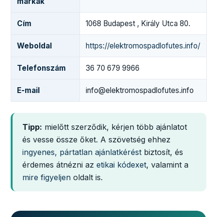
márkák
Cím
1068 Budapest , Király Utca 80.
Weboldal
https://elektromospadlofutes.info/
Telefonszám
36 70 679 9966
E-mail
info@elektromospadlofutes.info
Tipp:
mielőtt szerződik, kérjen több ajánlatot
és vesse össze őket. A szövetség ehhez
ingyenes, pártatlan ajánlatkérést
biztosít, és
érdemes átnézni az
etikai kódexet
, valamint a
mire figyeljen
oldalt is.