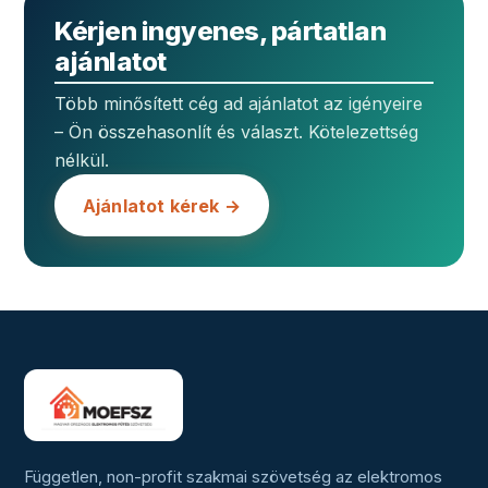
Kérjen ingyenes, pártatlan
ajánlatot
Több minősített cég ad ajánlatot az igényeire
– Ön összehasonlít és választ. Kötelezettség
nélkül.
Ajánlatot kérek →
Független, non-profit szakmai szövetség az elektromos